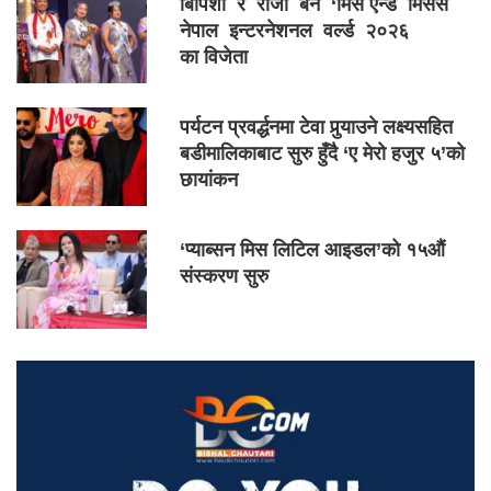
बिपिशा र रोजी बने ‘मिस एन्ड मिसेस
नेपाल इन्टरनेशनल वर्ल्ड २०२६
का विजेता
पर्यटन प्रवर्द्धनमा टेवा पुर्‍याउने लक्ष्यसहित
बडीमालिकाबाट सुरु हुँदै ‘ए मेरो हजुर ५’को
छायांकन
‘प्याब्सन मिस लिटिल आइडल’को १५औं
संस्करण सुरु