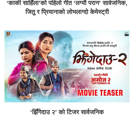
‘कार्की साहिँला’को पहिलो गीत ‘लग्यौ परान’ सार्वजनिक,
जितु र प्रियानाको लोभलाग्दो केमेस्ट्री
‘झिँगेदाउ २’ को टिजर सार्वजनिक