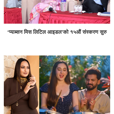
‘प्याब्सन मिस लिटिल आइडल’को १५औं संस्करण सुरु