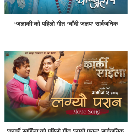
‘जलाकी’को पहिलो गीत ‘चाँदी जलप’ सार्वजनिक
‘कार्की साहिँला’को पहिलो गीत ‘लग्यौ परान’ सार्वजनिक,