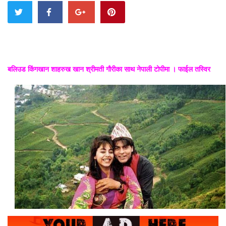
बलिउड किंगखान शाहरुख खान श्रीमती गौरीका साथ नेपाली टोपीमा । फाईल तस्विर