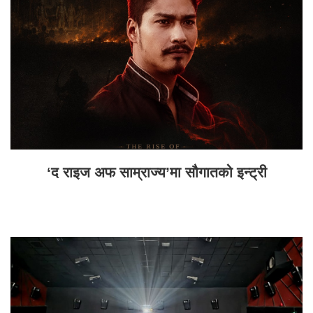
‘द राइज अफ साम्राज्य’मा सौगातको इन्ट्री