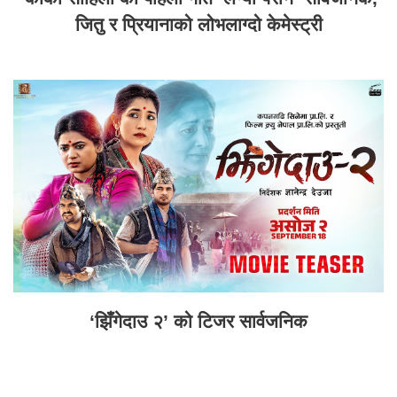
जितु र प्रियानाको लोभलाग्दो केमेस्ट्री
‘झिँगेदाउ २’ को टिजर सार्वजनिक