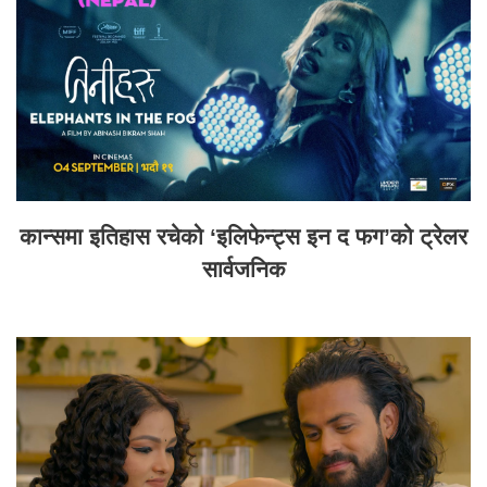
कान्समा इतिहास रचेको ‘इलिफेन्ट्स इन द फग’को ट्रेलर
सार्वजनिक