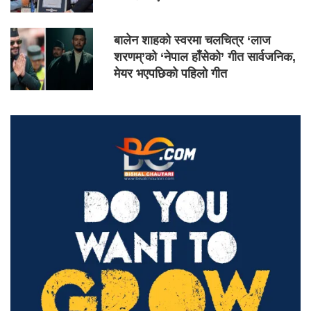
बालेन शाहको स्वरमा चलचित्र ‘लाज
शरणम्’को ‘नेपाल हाँसेको’ गीत सार्वजनिक,
मेयर भएपछिको पहिलो गीत