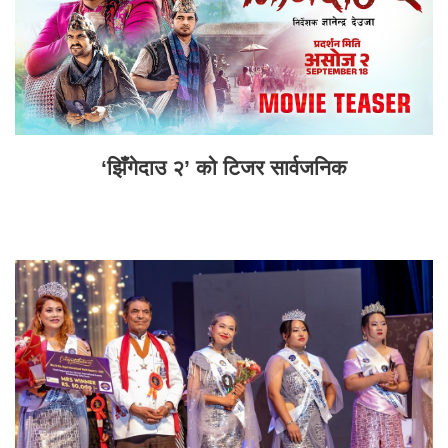
‘झिँगेदाउ २’ को टिजर सार्वजनिक