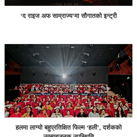
‘द राइज अफ साम्राज्य’मा सौगातको इन्ट्री
हलमा लाग्यो बहुप्रतिक्षित फिल्म ‘हली’, दर्शकको
उत्साहजनक उपस्थिति