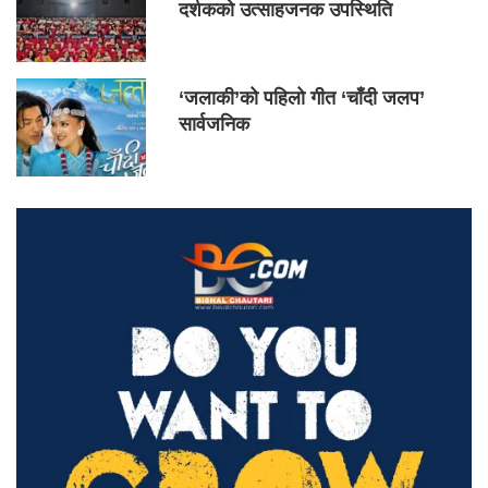
दर्शकको उत्साहजनक उपस्थिति
‘जलाकी’को पहिलो गीत ‘चाँदी जलप’
सार्वजनिक