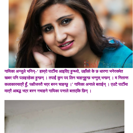
गायिका अन्जुले भनिन्–‘ हाम्रो पार्टीमा आइदिए हुन्थ्यो, उहाँको के छ धारणा भनेरसमेत
खबर पनि पठाइरहेका हुन्छन् । तपाईं कुन पद लिन चाहनुहुन्छ भन्नुस् भन्छन् । म नितान्त
कलाकारमात्रै हुँ, पक्षीजस्तै भएर बस्न चाहन्छु ।’ गायिका अन्तले बताईन् । एउटै पार्टीमा
मात्रै आबद्ध भएर बस्न नचाहने गायिका पन्तले बताएकि छिन् ।