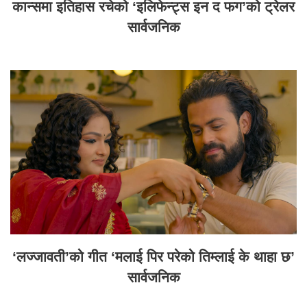
कान्समा इतिहास रचेको ‘इलिफेन्ट्स इन द फग’को ट्रेलर
सार्वजनिक
‘लज्जावती’को गीत ‘मलाई पिर परेको तिम्लाई के थाहा छ’
सार्वजनिक