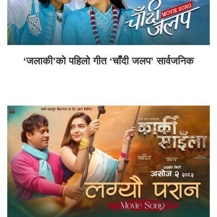
‘जलाकी’को पहिलो गीत ‘चाँदी जलप’ सार्वजनिक