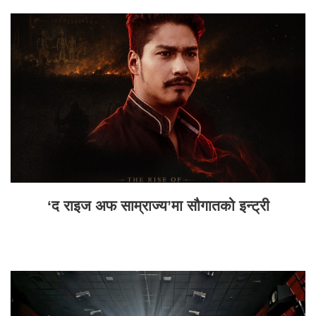
‘द राइज अफ साम्राज्य’मा सौगातको इन्ट्री