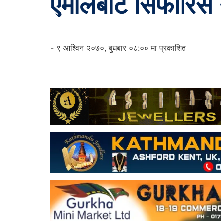
एमालेबाट सिफारिस नभ
- ९ आश्विन २०७०, बुधबार ०८:०० मा प्रकाशित