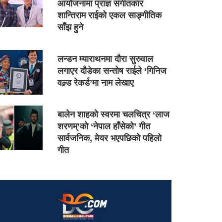
आयोजनामा प्राज्ञ संगीतकार
शान्तिराम राईको एकल साङ्गीतिक
साँझ हुने
लन्डन म्याराथनमा दौरा सुरुवाल
लगाएर दौडेका सन्तोष राईले ‘गिनिज
वल्र्ड रेकर्ड’मा नाम लेखाए
बालेन शाहको स्वरमा चलचित्र ‘लाज
शरणम्’को ‘नेपाल हाँसेको’ गीत
सार्वजनिक, मेयर भएपछिको पहिलो
गीत