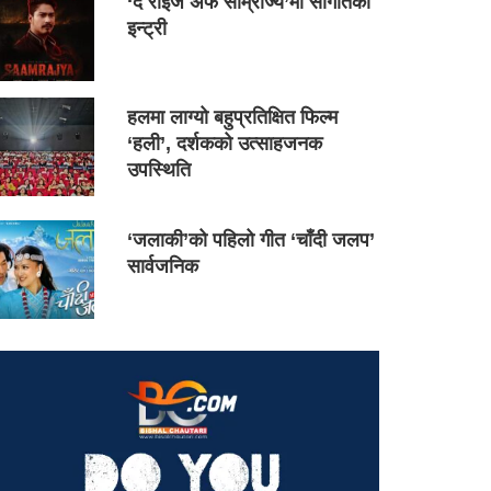
‘द राइज अफ साम्राज्य’मा सौगातको
इन्ट्री
हलमा लाग्यो बहुप्रतिक्षित फिल्म
‘हली’, दर्शकको उत्साहजनक
उपस्थिति
‘जलाकी’को पहिलो गीत ‘चाँदी जलप’
सार्वजनिक