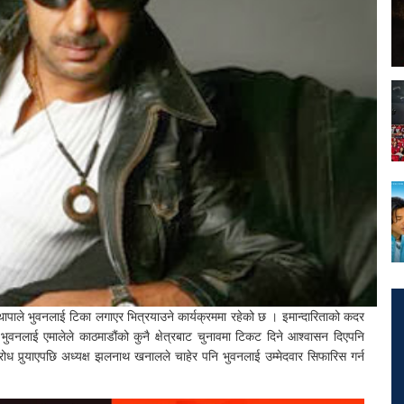
थापाले भुवनलाई टिका लगाएर भित्रयाउने कार्यक्रममा रहेको छ । इमान्दारिताको कदर
लाई एमालेले काठमाडौंको कुनै क्षेत्रबाट चुनावमा टिकट दिने आश्वासन दिएपनि
 पुर्‍याएपछि अध्यक्ष झलनाथ खनालले चाहेर पनि भुवनलाई उम्मेदवार सिफारिस गर्न