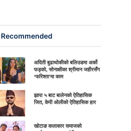
Recommended
अदिती बुढाथोकीको बलिउडमा अर्को
फड्को, सोनाक्षीका श्रीमान जहीरसँग
‘फरिश्ता’मा काम
झापा ५ बाट बालेनको ऐतिहासिक
जित, केपी ओलीको ऐतिहासिक हार
खोटाङ कलाकार समाजको