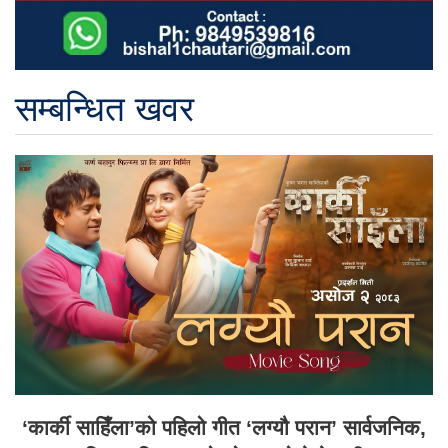
सम्बन्धित खवर
‘कार्की साहिँला’को पहिलो गीत ‘लग्यौ परान’ सार्वजनिक,