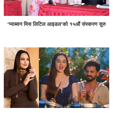
‘प्याब्सन मिस लिटिल आइडल’को १५औं संस्करण सुरु