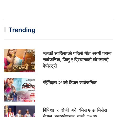
Trending
‘कार्की साहिँला’को पहिलो गीत ‘लग्यौ परान’
सार्वजनिक, जितु र प्रियानाको लोभलाग्दो
केमेस्ट्री
‘झिँगेदाउ २’ को टिजर सार्वजनिक
बिपिशा र रोजी बने ‘मिस एन्ड मिसेस
नेपाल इन्टरनेशनल वर्ल्ड २०२६