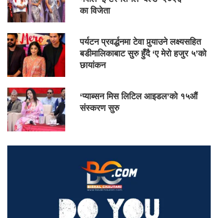
का विजेता
पर्यटन प्रवर्द्धनमा टेवा पुर्‍याउने लक्ष्यसहित
बडीमालिकाबाट सुरु हुँदै ‘ए मेरो हजुर ५’को
छायांकन
‘प्याब्सन मिस लिटिल आइडल’को १५औं
संस्करण सुरु