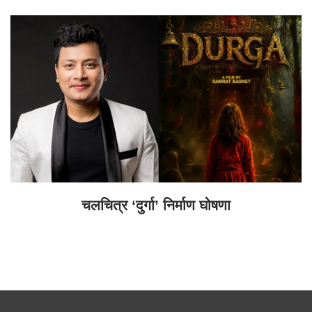
चलचित्र ‘दुर्गा’ निर्माण घोषणा