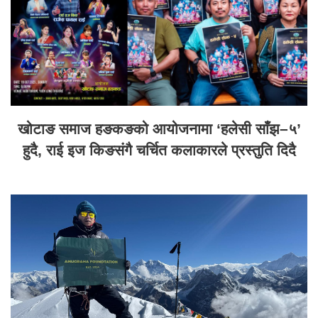
खोटाङ समाज हङकङको आयोजनामा ‘हलेसी साँझ–५’
हुदै, राई इज किङसंगै चर्चित कलाकारले प्रस्तुति दिदै