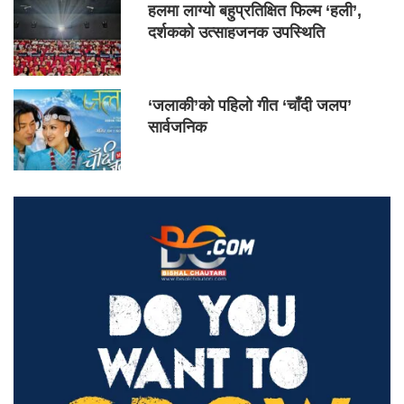
हलमा लाग्यो बहुप्रतिक्षित फिल्म ‘हली’,
दर्शकको उत्साहजनक उपस्थिति
‘जलाकी’को पहिलो गीत ‘चाँदी जलप’
सार्वजनिक