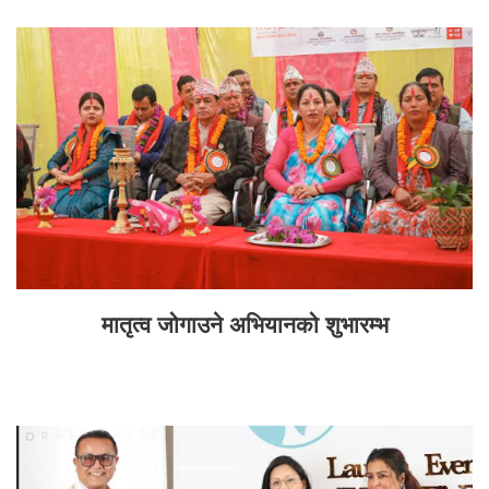
मातृत्व जोगाउने अभियानको शुभारम्भ