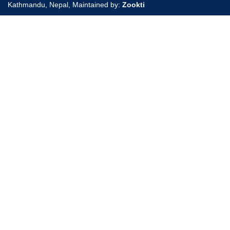
Kathmandu, Nepal, Maintained by:
Zookti