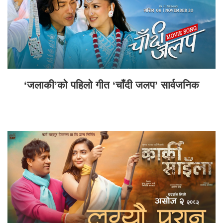
‘जलाकी’को पहिलो गीत ‘चाँदी जलप’ सार्वजनिक