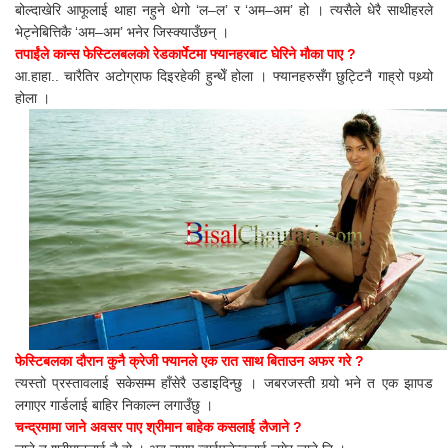
बोल्दाखेरि आफूलाई थाहा नहुने थेगो ‘ल–ल’ र ‘अम–अम’ हो । त्यसैले धेरै साथीहरले
भेट्नेबित्तिकै ‘अम–अम’ भनेर जिस्क्याउँछन् ।
तपाईंले कान्स फेस्टिलबलको रेडकार्पेटमा फ्यानहरबाट घेरिने मौका पाए ?
आ.हाहा.. चारैतिर अटोग्राफ दिइरहेकी हुन्थेँ होला । फ्यानहरुसँग छुट्टिनै गाह्रो पथ्र्यो
होला ।
फेस्टिबलका दौरान कुनै क्रेजी फ्यानले एक रात साथ बिताउन अफर गरे ?
त्यस्तो प्रस्तावलाई सकेसम्म हाँसेरै उडाइदिन्छु । जबरजस्ती गर्‍यो भने त एक झापड
लगाएर गार्डलाई बाहिर निकाल्न लगाउँछु ।
चन्द्रमामा जाने अवसर पाए श्रीमान बाहेक कसलाई लैजाने ?