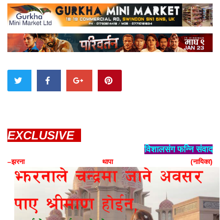
EXCLUSIVE
विशालसंग फन्नि संवाद
–झरना थापा (नायिका)