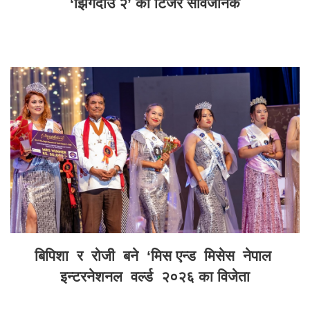
‘झिँगेदाउ २’ को टिजर सार्वजनिक
बिपिशा र रोजी बने ‘मिस एन्ड मिसेस नेपाल
इन्टरनेशनल वर्ल्ड २०२६ का विजेता