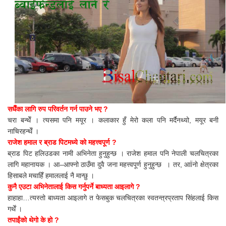
सधैँका लागि रुप परिवर्तन गर्न पाउने भए ?
चरा बन्थेँ । त्यसमा पनि मयूर । कलाकार हुँ मेरो कला पनि मर्दैनथ्यो, मयूर बनी
नाचिरहन्थेँ ।
राजेश हमाल र ब्राड पिटमध्ये को महत्त्वपूर्ण ?
ब्राड पिट हलिउडका नामी अभिनेता हुनुहुन्छ । राजेश हमाल पनि नेपाली चलचित्रका
लागि महानायक । आ–आफ्नो ठाउँमा दुवै जना महत्त्वपूर्ण हुनुहुन्छ । तर, आÏनो क्षेत्रका
हिसाबले मचाहिँ हमाललाई नै मान्छु ।
कुनै एउटा अभिनेतालाई किस गर्नुपर्ने बाध्यता आइलागे ?
हाहाहा…त्यस्तो बाध्यता आइलागे त फेसबुक चलचित्रका स्वतन्त्रप्रताप सिंहलाई किस
गर्थें ।
तपाईंको थेगो के हो ?