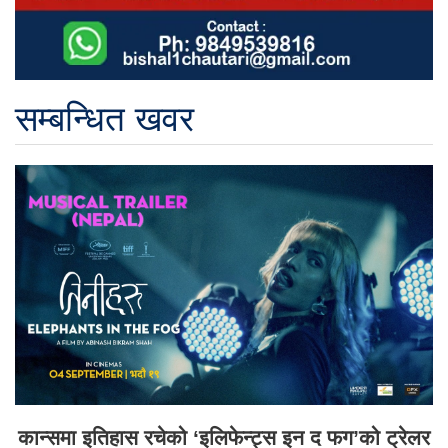
सम्बन्धित खवर
कान्समा इतिहास रचेको ‘इलिफेन्ट्स इन द फग’को ट्रेलर