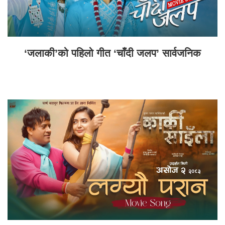
‘जलाकी’को पहिलो गीत ‘चाँदी जलप’ सार्वजनिक