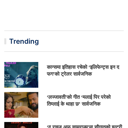
Trending
कान्समा इतिहास रचेको ‘इलिफेन्ट्स इन द
फग’को ट्रेलर सार्वजनिक
‘लज्जावती’को गीत ‘मलाई पिर परेको
तिम्लाई के थाहा छ’ सार्वजनिक
‘द राइज अफ साम्राज्य’मा सौगातको इन्ट्री