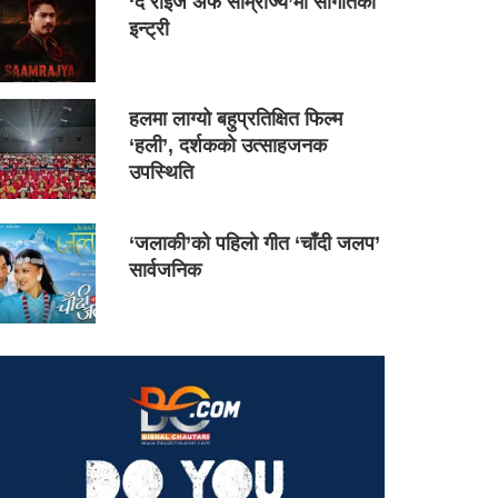
‘द राइज अफ साम्राज्य’मा सौगातको
इन्ट्री
हलमा लाग्यो बहुप्रतिक्षित फिल्म
‘हली’, दर्शकको उत्साहजनक
उपस्थिति
‘जलाकी’को पहिलो गीत ‘चाँदी जलप’
सार्वजनिक