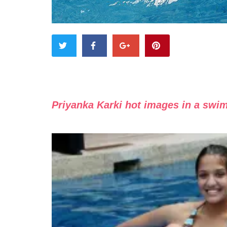
Priyanka Karki hot images in a swi