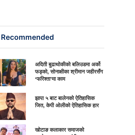
Recommended
अदिती बुढाथोकीको बलिउडमा अर्को
फड्को, सोनाक्षीका श्रीमान जहीरसँग
‘फरिश्ता’मा काम
झापा ५ बाट बालेनको ऐतिहासिक
जित, केपी ओलीको ऐतिहासिक हार
खोटाङ कलाकार समाजको