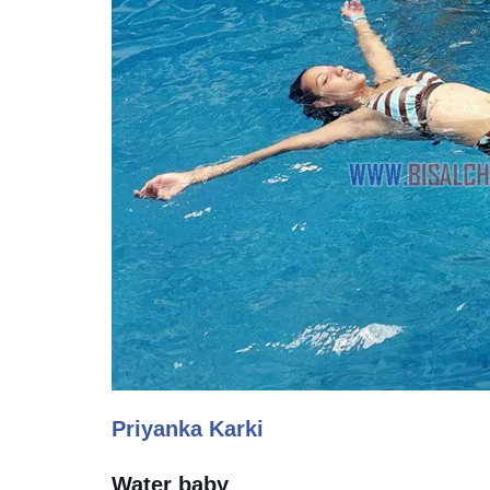
Priyanka Karki
Water baby