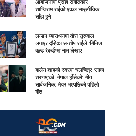
आयोजनामा प्राज्ञ संगीतकार
शान्तिराम राईको एकल साङ्गीतिक
साँझ हुने
लन्डन म्याराथनमा दौरा सुरुवाल
लगाएर दौडेका सन्तोष राईले ‘गिनिज
वल्र्ड रेकर्ड’मा नाम लेखाए
बालेन शाहको स्वरमा चलचित्र ‘लाज
शरणम्’को ‘नेपाल हाँसेको’ गीत
सार्वजनिक, मेयर भएपछिको पहिलो
गीत