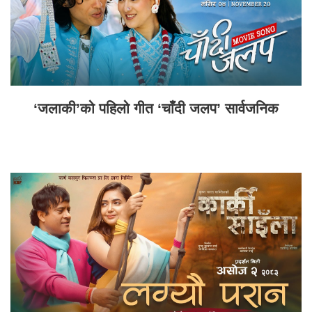
‘जलाकी’को पहिलो गीत ‘चाँदी जलप’ सार्वजनिक