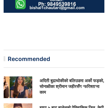
Recommended
अदिती बुढाथोकीको बलिउडमा अर्को फड्को,
सोनाक्षीका श्रीमान जहीरसँग ‘फरिश्ता’मा
काम
झापा ५ बाट बालेनको ऐतिहासिक जित, केपी