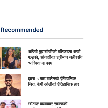
Recommended
अदिती बुढाथोकीको बलिउडमा अर्को
फड्को, सोनाक्षीका श्रीमान जहीरसँग
‘फरिश्ता’मा काम
झापा ५ बाट बालेनको ऐतिहासिक
जित, केपी ओलीको ऐतिहासिक हार
खोटाङ कलाकार समाजको