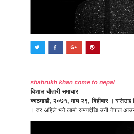
shahrukh khan come to nepal
विशाल चौतारी समाचार
काठमाडौ, २०७१, माघ २९, बिहीबार ।
बलिउड क
। तर अहिले भने लामो समयदेखि उनी नेपाल आउ