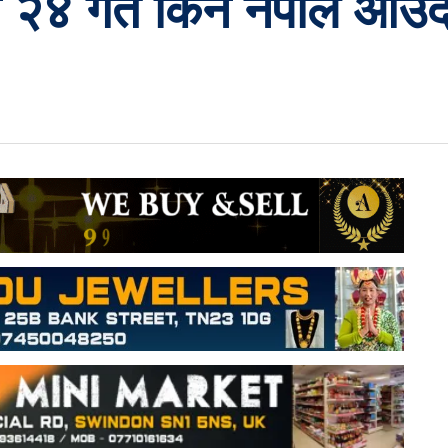
 २४ गते किन नेपाल आउद