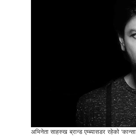
अभिनेता साहरुख ब्रान्ड एम्ब्यासडर रहेको ‘कान्सा