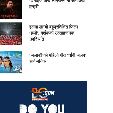
‘द राइज अफ साम्राज्य’मा सौगातको
इन्ट्री
हलमा लाग्यो बहुप्रतिक्षित फिल्म
‘हली’, दर्शकको उत्साहजनक
उपस्थिति
‘जलाकी’को पहिलो गीत ‘चाँदी जलप’
सार्वजनिक