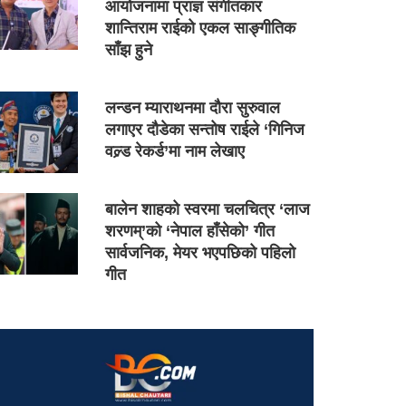
आयोजनामा प्राज्ञ संगीतकार
शान्तिराम राईको एकल साङ्गीतिक
साँझ हुने
लन्डन म्याराथनमा दौरा सुरुवाल
लगाएर दौडेका सन्तोष राईले ‘गिनिज
वल्र्ड रेकर्ड’मा नाम लेखाए
बालेन शाहको स्वरमा चलचित्र ‘लाज
शरणम्’को ‘नेपाल हाँसेको’ गीत
सार्वजनिक, मेयर भएपछिको पहिलो
गीत