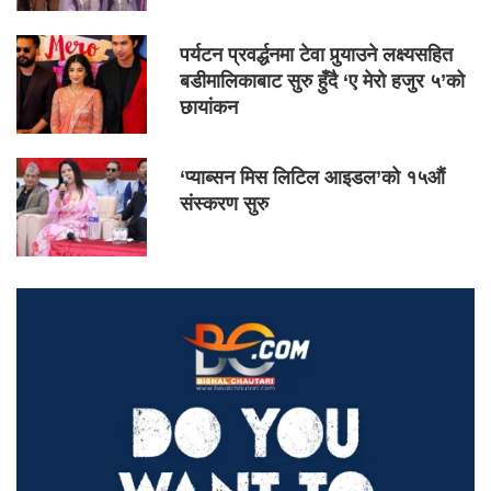
पर्यटन प्रवर्द्धनमा टेवा पुर्‍याउने लक्ष्यसहित
बडीमालिकाबाट सुरु हुँदै ‘ए मेरो हजुर ५’को
छायांकन
‘प्याब्सन मिस लिटिल आइडल’को १५औं
संस्करण सुरु