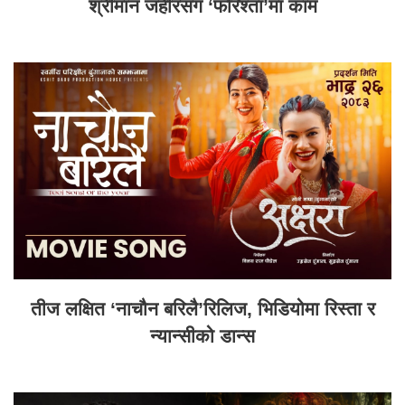
श्रीमान जहीरसँग ‘फरिश्ता’मा काम
तीज लक्षित ‘नाचौन बरिलै’रिलिज, भिडियोमा रिस्ता र
न्यान्सीको डान्स