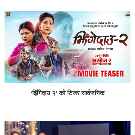
‘झिँगेदाउ २’ को टिजर सार्वजनिक