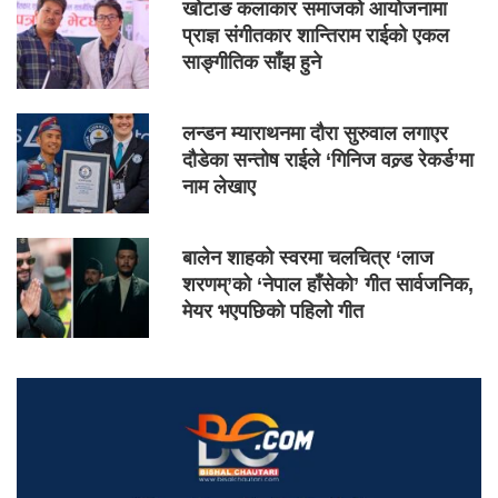
खोटाङ कलाकार समाजको आयोजनामा
प्राज्ञ संगीतकार शान्तिराम राईको एकल
साङ्गीतिक साँझ हुने
लन्डन म्याराथनमा दौरा सुरुवाल लगाएर
दौडेका सन्तोष राईले ‘गिनिज वल्र्ड रेकर्ड’मा
नाम लेखाए
बालेन शाहको स्वरमा चलचित्र ‘लाज
शरणम्’को ‘नेपाल हाँसेको’ गीत सार्वजनिक,
मेयर भएपछिको पहिलो गीत