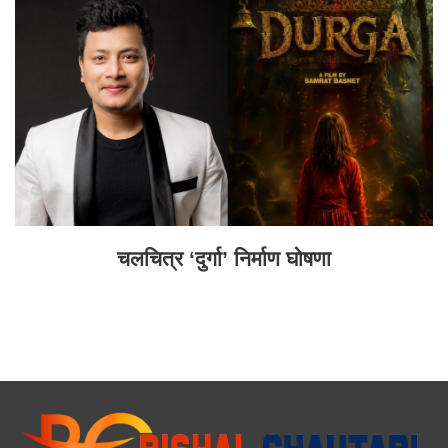
चलचित्र ‘दुर्गा’ निर्माण घोषणा