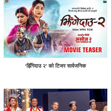
‘झिँगेदाउ २’ को टिजर सार्वजनिक