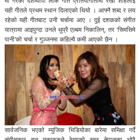
मा गरेको देशव्यापी लोक गीत प्रतियोगीतामा रेखा शाहलाई
यही गीतले प्रथम स्थान दिलाएको थियो । आफ्नै शब्द र लय
रहेको यही गीतबाट उनी चर्चामा आए । दुई दशकको संगीत
यात्रामा आइपुग्दा उनले थुप्रै एल्बम निकालिन्, तर ‘सिमसिमे
पानी’को चर्चा र गुञ्जनमा कहिल्यै कमी आएको छैन ।
सार्वजनिक भएको म्युजिक भिडियोका बारेमा समिक्षा गर्दै
संगीतकार बुलु मुकारुङले रेखाको स्वर नेपालका थोरै