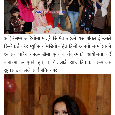
अहिलेसम्म अडियोमा मात्रै सिमित रहेको यस गीतलाई उनले
रि–रेकर्ड गरेर म्युजिक भिडियोसहित हिजो आफ्नो जन्मदिनको
अवसर पारेर काठमाडौमा एक कार्यक्रमको आयोजना गर्दै
बजारमा ल्याएकी हुन् । गीतलाई साप्ताहिकका सम्पादक
सुवास ढकालले सार्वजनिक गरे ।