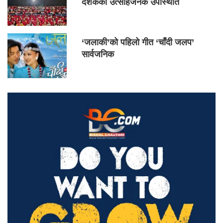
दर्शकको उत्साहजनक उपस्थिति
‘जलाकी’को पहिलो गीत ‘चाँदी जलप’
सार्वजनिक