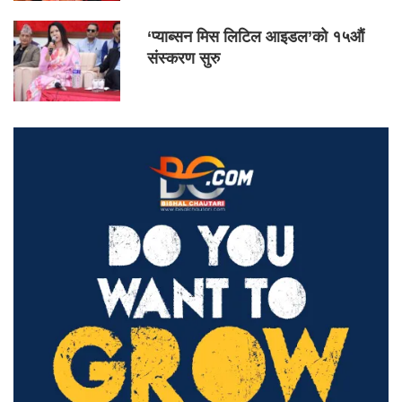
‘प्याब्सन मिस लिटिल आइडल’को १५औं
संस्करण सुरु