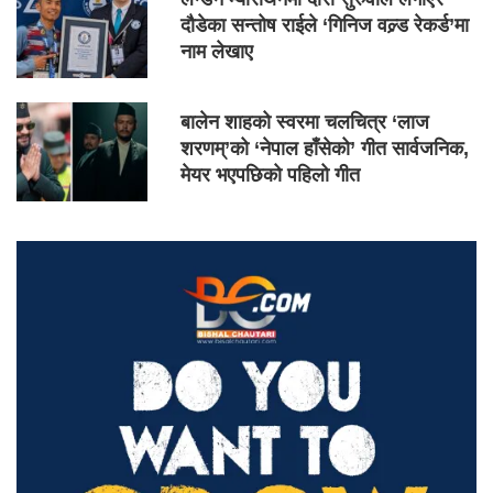
दौडेका सन्तोष राईले ‘गिनिज वल्र्ड रेकर्ड’मा
नाम लेखाए
बालेन शाहको स्वरमा चलचित्र ‘लाज
शरणम्’को ‘नेपाल हाँसेको’ गीत सार्वजनिक,
मेयर भएपछिको पहिलो गीत