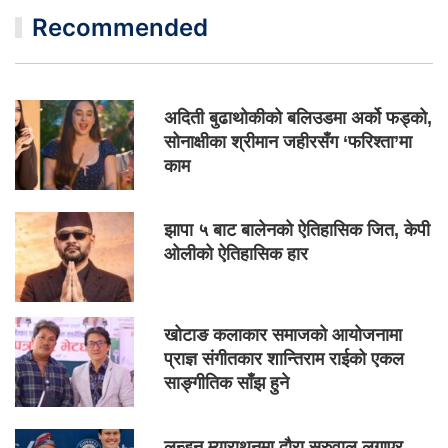
Recommended
अदिती बुढाथोकीको बलिउडमा अर्को फड्को,
सोनाक्षीका श्रीमान जहीरसँग ‘फरिश्ता’मा
काम
झापा ५ बाट बालेनको ऐतिहासिक जित, केपी
ओलीको ऐतिहासिक हार
खोटाङ कलाकार समाजको आयोजनामा
प्राज्ञ संगीतकार शान्तिराम राईको एकल
साङ्गीतिक साँझ हुने
लन्डन म्याराथनमा दौरा सुरुवाल लगाएर