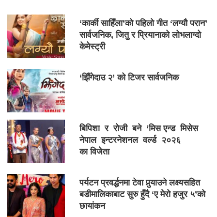
‘कार्की साहिँला’को पहिलो गीत ‘लग्यौ परान’
सार्वजनिक, जितु र प्रियानाको लोभलाग्दो
केमेस्ट्री
‘झिँगेदाउ २’ को टिजर सार्वजनिक
बिपिशा र रोजी बने ‘मिस एन्ड मिसेस
नेपाल इन्टरनेशनल वर्ल्ड २०२६
का विजेता
पर्यटन प्रवर्द्धनमा टेवा पुर्‍याउने लक्ष्यसहित
बडीमालिकाबाट सुरु हुँदै ‘ए मेरो हजुर ५’को
छायांकन