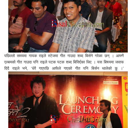
पछिल्लो समयमा गायक राइले स्टेजमा गीत गाउदा शब्द बिर्सने गरेका छन् । आफ्नै
एल्बमको गीत गाउदा पनि राइले पटक पटक शब्द बिसिर्एका थिए । यस बिषयमा जवाफ
दिदै राइले भने, ‘धेरै गाएपछि आफैले गाएको गीत पनि बिर्सन थालेको छु ।’