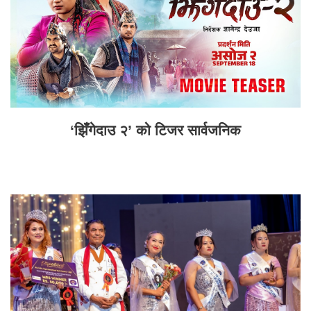
‘झिँगेदाउ २’ को टिजर सार्वजनिक