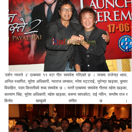
‘दर्शन नमस्ते २’ एल्बममा ११ वटा गीत समावेश गरिएको छ । जसमा राजेन्द्र थापा,
अनिल स्थापित, सुरेश अधिकारी, नवराज लम्साल, नरेश भट्टराई, भुपेन्द्र खड्का, कुमार
विवाहित, पदम किरातीको शब्द समावेश छ । यस्तै एल्बममा समावेश गीतमा महेश खड्का,
कल्याण सिंह, सुरेश अधिकारी, महेश खड्का, बसन्त सापकोटा, राई नविन, सन्तोष राज र
बिनोद खम्बुको संगीत छ ।