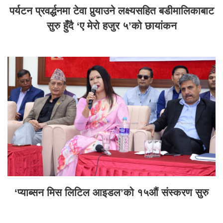
पर्यटन प्रवर्द्धनमा टेवा पुर्‍याउने लक्ष्यसहित बडीमालिकाबाट
सुरु हुँदै ‘ए मेरो हजुर ५’को छायांकन
‘प्याब्सन मिस लिटिल आइडल’को १५औं संस्करण सुरु