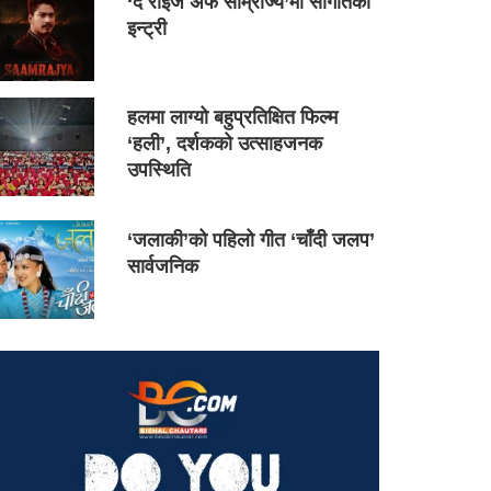
‘द राइज अफ साम्राज्य’मा सौगातको
इन्ट्री
हलमा लाग्यो बहुप्रतिक्षित फिल्म
‘हली’, दर्शकको उत्साहजनक
उपस्थिति
‘जलाकी’को पहिलो गीत ‘चाँदी जलप’
सार्वजनिक