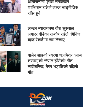
आयोजनामा प्राज्ञ संगीतकार
शान्तिराम राईको एकल साङ्गीतिक
साँझ हुने
लन्डन म्याराथनमा दौरा सुरुवाल
लगाएर दौडेका सन्तोष राईले ‘गिनिज
वल्र्ड रेकर्ड’मा नाम लेखाए
बालेन शाहको स्वरमा चलचित्र ‘लाज
शरणम्’को ‘नेपाल हाँसेको’ गीत
सार्वजनिक, मेयर भएपछिको पहिलो
गीत