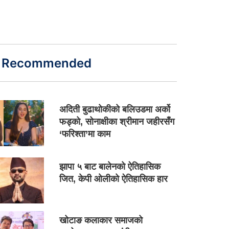
Recommended
अदिती बुढाथोकीको बलिउडमा अर्को
फड्को, सोनाक्षीका श्रीमान जहीरसँग
‘फरिश्ता’मा काम
झापा ५ बाट बालेनको ऐतिहासिक
जित, केपी ओलीको ऐतिहासिक हार
खोटाङ कलाकार समाजको