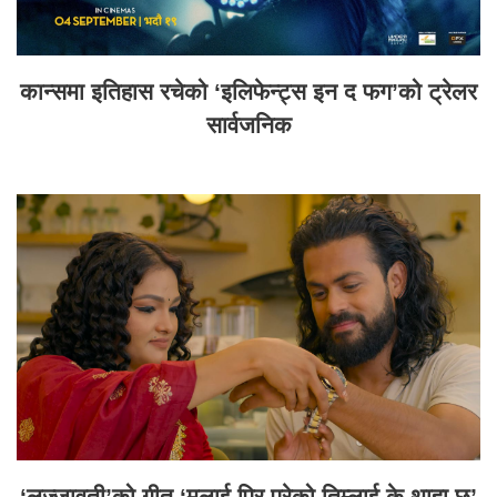
कान्समा इतिहास रचेको ‘इलिफेन्ट्स इन द फग’को ट्रेलर
सार्वजनिक
‘लज्जावती’को गीत ‘मलाई पिर परेको तिम्लाई के थाहा छ’