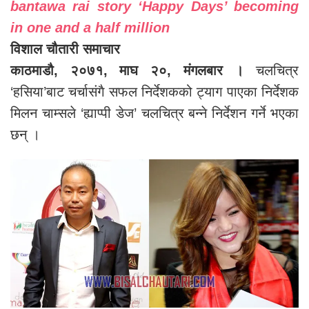
bantawa rai story ‘Happy Days’ becoming
in one and a half million
विशाल चौतारी समाचार
काठमाडौ, २०७१, माघ २०, मंगलबार ।
चलचित्र
‘हसिया’बाट चर्चासंगै सफल निर्देशकको ट्याग पाएका निर्देशक
मिलन चाम्सले ‘ह्याप्पी डेज’ चलचित्र बन्ने निर्देशन गर्ने भएका
छन् ।