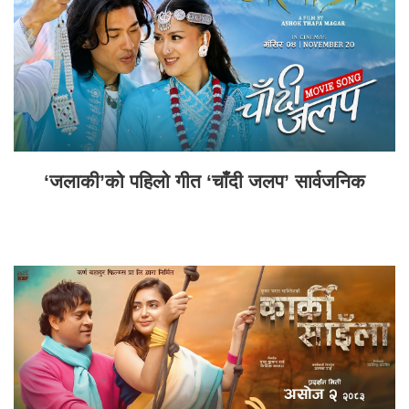
‘जलाकी’को पहिलो गीत ‘चाँदी जलप’ सार्वजनिक