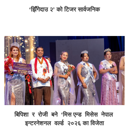
‘झिँगेदाउ २’ को टिजर सार्वजनिक
बिपिशा र रोजी बने ‘मिस एन्ड मिसेस नेपाल
इन्टरनेशनल वर्ल्ड २०२६ का विजेता