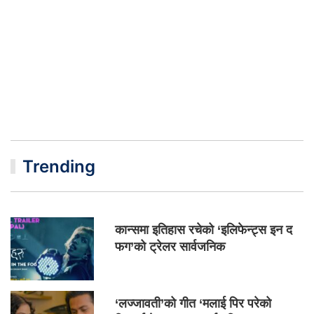
Trending
कान्समा इतिहास रचेको ‘इलिफेन्ट्स इन द
फग’को ट्रेलर सार्वजनिक
‘लज्जावती’को गीत ‘मलाई पिर परेको