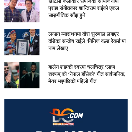
खोटाङ कलाकार समाजको आयोजनामा
प्राज्ञ संगीतकार शान्तिराम राईको एकल
साङ्गीतिक साँझ हुने
लन्डन म्याराथनमा दौरा सुरुवाल लगाएर
दौडेका सन्तोष राईले ‘गिनिज वल्र्ड रेकर्ड’मा
नाम लेखाए
बालेन शाहको स्वरमा चलचित्र ‘लाज
शरणम्’को ‘नेपाल हाँसेको’ गीत सार्वजनिक,
मेयर भएपछिको पहिलो गीत