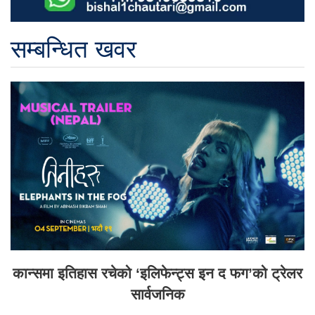
सम्बन्धित खवर
कान्समा इतिहास रचेको ‘इलिफेन्ट्स इन द फग’को ट्रेलर
सार्वजनिक