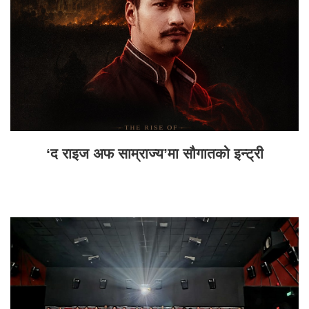
‘द राइज अफ साम्राज्य’मा सौगातको इन्ट्री