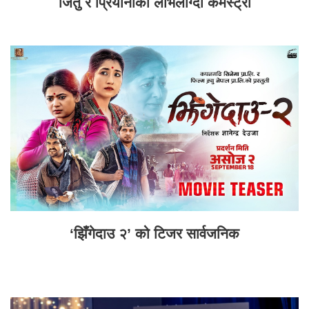
जितु र प्रियानाको लोभलाग्दो केमेस्ट्री
‘झिँगेदाउ २’ को टिजर सार्वजनिक