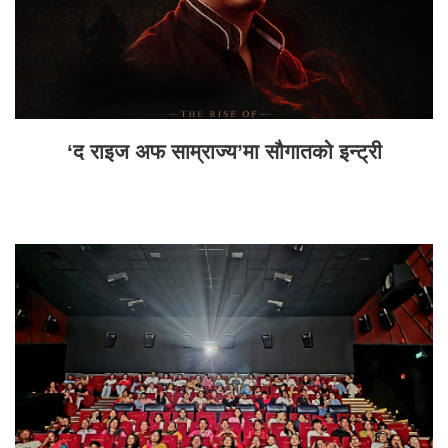
‘द राइज अफ साम्राज्य’मा सौगातको इन्ट्री