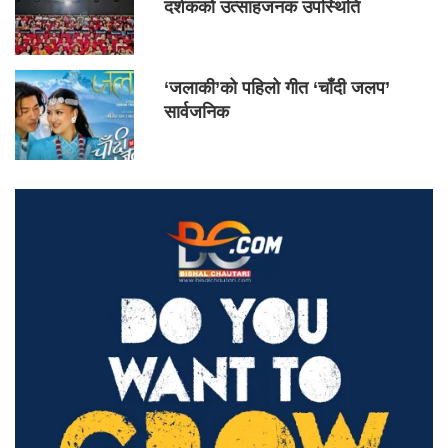
दर्शकको उत्साहजनक उपस्थिति
‘जलाकी’को पहिलो गीत ‘चाँदी जलप’
सार्वजनिक