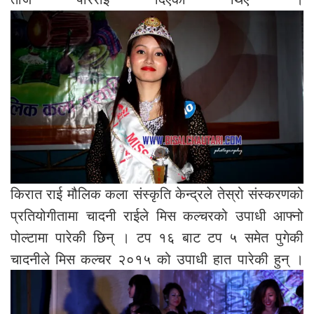
किरात राई मौलिक कला संस्कृति केन्द्रले तेस्रो संस्करणको
प्रतियोगीतामा चादनी राईले मिस कल्चरको उपाधी आफ्नो
पोल्टामा पारेकी छिन् । टप १६ बाट टप ५ समेत पुगेकी
चादनीले मिस कल्चर २०१५ को उपाधी हात पारेकी हुन् ।