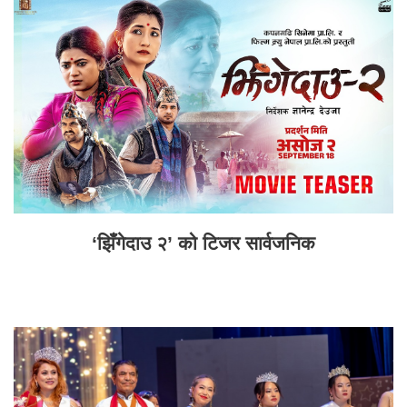
‘झिँगेदाउ २’ को टिजर सार्वजनिक