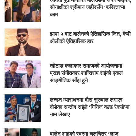
सोनाक्षीका श्रीमान जहीरसँग ‘फरिश्ता’मा
काम
झापा ५ बाट बालेनको ऐतिहासिक जित, केपी
ओलीको ऐतिहासिक हार
खोटाङ कलाकार समाजको आयोजनामा
प्राज्ञ संगीतकार शान्तिराम राईको एकल
साङ्गीतिक साँझ हुने
लन्डन म्याराथनमा दौरा सुरुवाल लगाएर
दौडेका सन्तोष राईले ‘गिनिज वल्र्ड रेकर्ड’मा
नाम लेखाए
बालेन शाहको स्वरमा चलचित्र ‘लाज