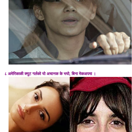
८ अमेरिकाकी क्युट गर्लको यो अचानक के भयो, बिना मेकअपमा ।