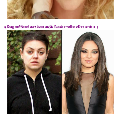
३ जिक्वु म्यागेजिनको कवर पेजमा छाएकि मिलाको वास्तविक तस्विर यस्तो छ ।