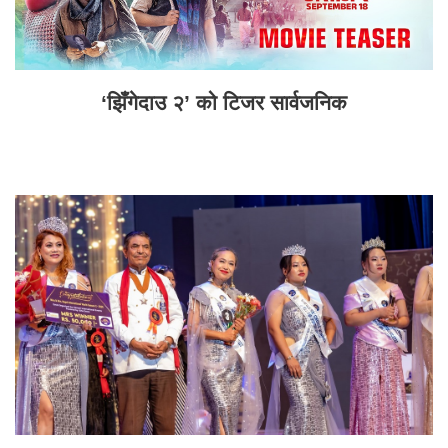
‘झिँगेदाउ २’ को टिजर सार्वजनिक