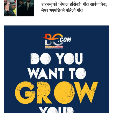
शरणम्’को ‘नेपाल हाँसेको’ गीत सार्वजनिक,
मेयर भएपछिको पहिलो गीत