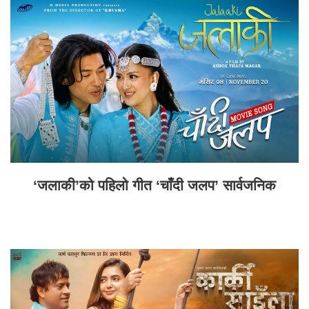
‘जलाकी’को पहिलो गीत ‘चाँदी जलप’ सार्वजनिक