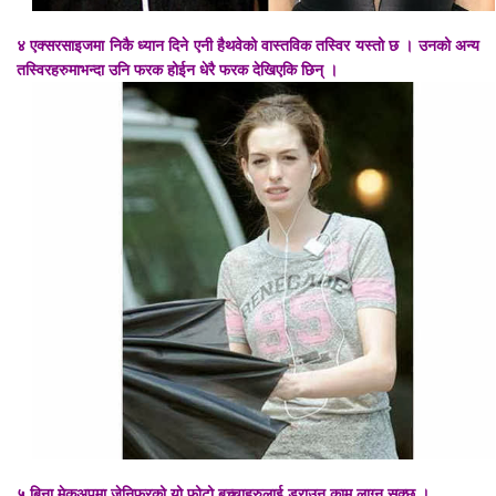
४ एक्सरसाइजमा निकै ध्यान दिने एनी हैथवेको वास्तविक तस्विर यस्तो छ । उनको अन्य
तस्विरहरुमाभन्दा उनि फरक होईन धेरै फरक देखिएकि छिन्
।
५ बिना मेकअपमा जेनिफरको यो फोटो बच्चाहरुलाई डराउन काम लाग्न सक्छ ।