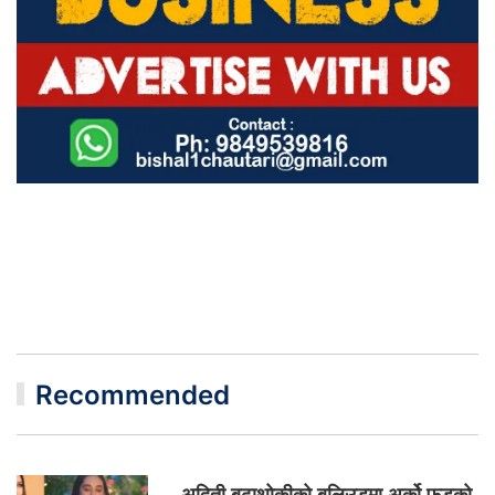
Recommended
अदिती बुढाथोकीको बलिउडमा अर्को फड्को,