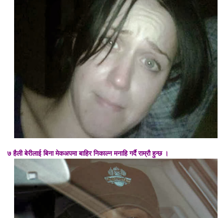
७ हैली बेरीलाई बिना मेकअपमा बाहिर निकाल्न मनाहि गर्दै राम्रौ हुन्छ ।