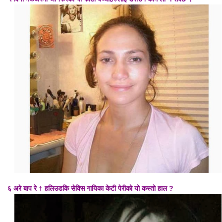
६ अरे बाप रे † हलिउडकि सेक्सि गायिका केटी पेरीको यो कस्तो हाल ?