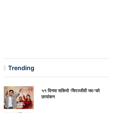
Trending
५१ दिनमा सकियो ‘चिरञ्जीवी भवः’को
छायांकन