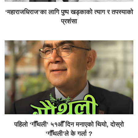
‘महाराजधिराज’का लागि पुष्प खड्काको त्याग र तपस्याको
प्रशंसा
पहिलो ‘गौँथली’ ५१औँ दिन मनाएको थियो, दोस्रो
‘गौँथली’ले के गर्ला ?