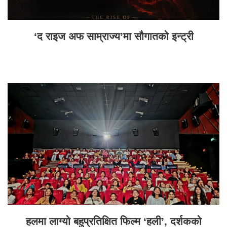
‘द राइज अफ साम्राज्य’मा सौगातको इन्ट्री
हलमा लाग्यो बहुप्रतिक्षित फिल्म ‘हली’, दर्शकको