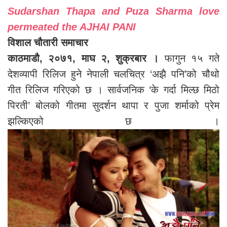
Sudarshan Thapa and Puza Sharma love
permeated the AJHAI PANI
विशाल चौतारी समाचार
काठमाडौ, २०७१, माघ २, शुक्रबार ।
फागुन १५ गते
देशव्यापी रिलिज हुने नेपाली चलचित्र ‘अझै पनि’को चौथो
गीत रिलिज गरिएको छ । सार्वजनिक ‘के गर्दा मिल्छ मिठो
पिरती’ बोलको गीतमा सुदर्शन थापा र पुजा शर्माको प्रेम
झल्किएको छ ।