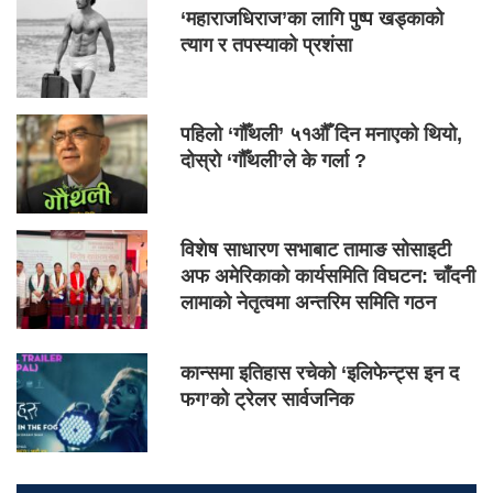
‘महाराजधिराज’का लागि पुष्प खड्काको
त्याग र तपस्याको प्रशंसा
पहिलो ‘गौँथली’ ५१औँ दिन मनाएको थियो,
दोस्रो ‘गौँथली’ले के गर्ला ?
विशेष साधारण सभाबाट तामाङ सोसाइटी
अफ अमेरिकाको कार्यसमिति विघटन: चाँदनी
लामाको नेतृत्वमा अन्तरिम समिति गठन
कान्समा इतिहास रचेको ‘इलिफेन्ट्स इन द
फग’को ट्रेलर सार्वजनिक