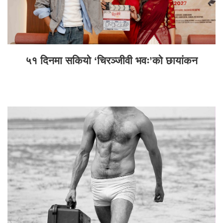
५१ दिनमा सकियो ‘चिरञ्जीवी भवः’को छायांकन