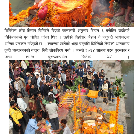
घिमिरेका छोरा हिमाल घिमिरेले दिएको जानकारी अनुसार बिहान ६ बजेतिर उहाँलाई
चिकित्सकले मृत घोषित गरेका थिए । उहाँको बिहीवार बिहान नै पशुपति आर्यघाटमा
अन्तिम संस्कार गरिएको छ । क्यान्सर लागेको थाहा पाएपछि घिमिरेको लेखेको आत्मालाप
कृति ‘अन्तरमनको यात्रा’ निकै लोकप्रिय भयो । जसले २०६४ सालमा मदन पुरस्कार र
उत्तम शान्ति पुरस्कारसमेत जितेको थियो ।