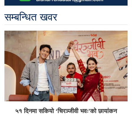
सम्बन्धित खवर
५१ दिनमा सकियो ‘चिरञ्जीवी भवः’को छायांकन