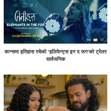
कान्समा इतिहास रचेको ‘इलिफेन्ट्स इन द फग’को ट्रेलर
सार्वजनिक