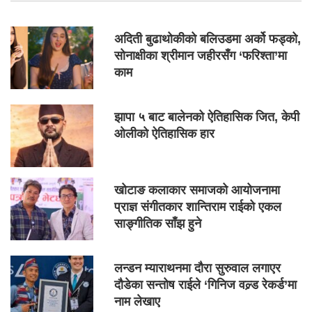
अदिती बुढाथोकीको बलिउडमा अर्को फड्को,
सोनाक्षीका श्रीमान जहीरसँग ‘फरिश्ता’मा
काम
झापा ५ बाट बालेनको ऐतिहासिक जित, केपी
ओलीको ऐतिहासिक हार
खोटाङ कलाकार समाजको आयोजनामा
प्राज्ञ संगीतकार शान्तिराम राईको एकल
साङ्गीतिक साँझ हुने
लन्डन म्याराथनमा दौरा सुरुवाल लगाएर
दौडेका सन्तोष राईले ‘गिनिज वल्र्ड रेकर्ड’मा
नाम लेखाए