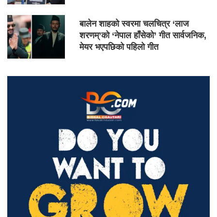
बालेन शाहको स्वरमा चलचित्र ‘लाज
शरणम्’को ‘नेपाल हाँसेको’ गीत सार्वजनिक,
मेयर भएपछिको पहिलो गीत