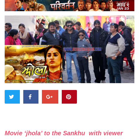
Movie ‘jhola’ to the Sankhu with viewer