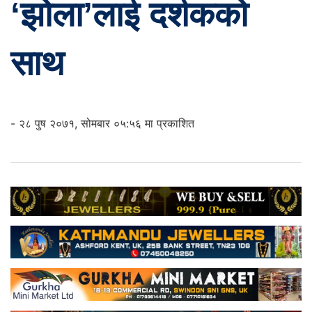
‘झोला’लाई दर्शकको
साथ
- २८ पुष २०७१, सोमबार ०५:५६ मा प्रकाशित