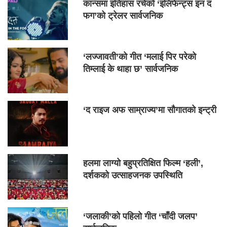
कान्समा इतिहास रचेको ‘इलिफेन्ट्स इन द
फग’को ट्रेलर सार्वजनिक
‘लज्जावती’को गीत ‘मलाई पिर परेको
तिम्लाई के थाहा छ’ सार्वजनिक
‘द राइज अफ साम्राज्य’मा सौगातको इन्ट्री
हलमा लाग्यो बहुप्रतिक्षित फिल्म ‘हली’,
दर्शकको उत्साहजनक उपस्थिति
‘जलाकी’को पहिलो गीत ‘चाँदी जलप’