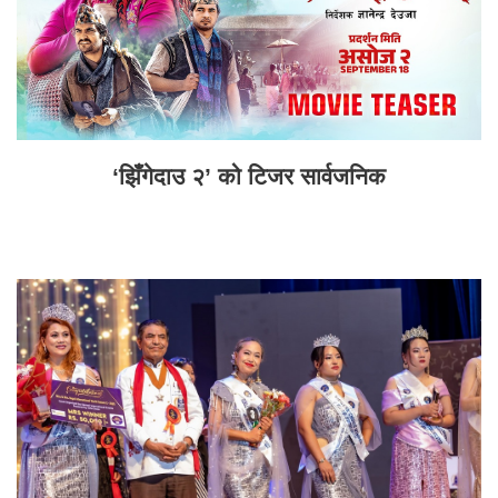
‘झिँगेदाउ २’ को टिजर सार्वजनिक