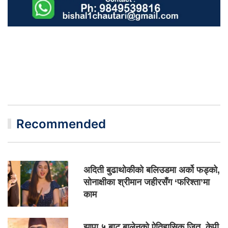
Recommended
अदिती बुढाथोकीको बलिउडमा अर्को फड्को,
सोनाक्षीका श्रीमान जहीरसँग ‘फरिश्ता’मा
काम
झापा ५ बाट बालेनको ऐतिहासिक जित, केपी