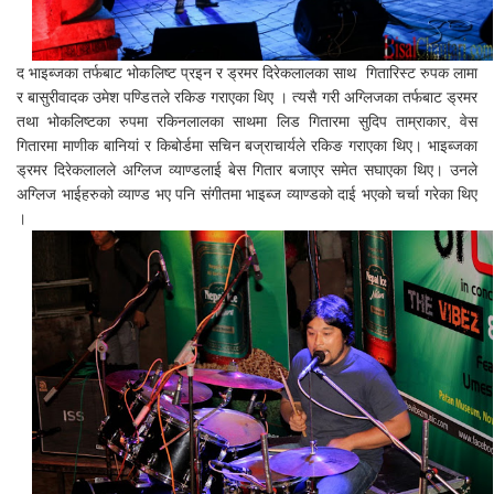
द भाइब्जका तर्फबाट भोकलिष्ट प्रइन र ड्रमर दिरेकलालका साथ गितारिस्ट रुपक लामा
र बासुरीवादक उमेश पण्डितले रकिङ गराएका थिए । त्यसै गरी अग्लिजका तर्फबाट ड्रमर
तथा भोकलिष्टका रुपमा रकिनलालका साथमा लिड गितारमा सुदिप ताम्राकार, वेस
गितारमा माणीक बानियां र किबोर्डमा सचिन बज्राचार्यले रकिङ गराएका थिए। भाइब्जका
ड्रमर दिरेकलालले अग्लिज व्याण्डलाई बेस गितार बजाएर समेत सघाएका थिए। उनले
अग्लिज भाईहरुको व्याण्ड भए पनि संगीतमा भाइब्ज व्याण्डको दाई भएको चर्चा गरेका थिए
।