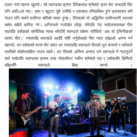
एउटा नयां रहस्य खुल्यो। सो व्याण्डका ड्रमर दिरेकलाल श्रेष्ठले ड्रम सेट बजाउंदै गीत
पनि आपैंmले गाए। हात र खुट्टा दुबै उत्तीकै र एकसाथ परिचालित हुने ड्रमवादन संगै
गाउन पनि सक्ने प्रतिभा थोरैको मात्र हुन्छ। दिरेकको यो अद्धितीय प्रतिभासंगै स्वरको
समेत सबैले तारिफ गरे। अग्लिजले नजोखेर जोख्न, धेरैपछि भेट भयोलगायतका गीत
गाएपछि दर्शकको सांगीतिक प्यास नमेटीदैं ब्याण्डले घोषण गरिदियो ‘अब यो ईभिनीङको
लास्ट गीत।‘ त्यसपछि ब्याण्डले आउँदै जाँदै गर्नुबोलको गीत गाएर सांझको अन्त्य गर्न
खाज्यो, तर दर्शकको वान्स मोर आएर धर नपाएपछि ब्याण्डले गीतको धुन बजायो र दर्शकले
तालीको फोहोरासहित गाउन थाले। तर गीतको अन्तिम अन्तरा भने ब्याण्डले नै गाउनुपर्ने
सर्त राखेपछि ब्याण्डका ड्रमर तथा भोकलीस्ट रकीन श्रेष्ठले गाए र दर्शकसँग छिप्पिदो
साँझसँगै ब्याण्डले बिदा माग्यो ।