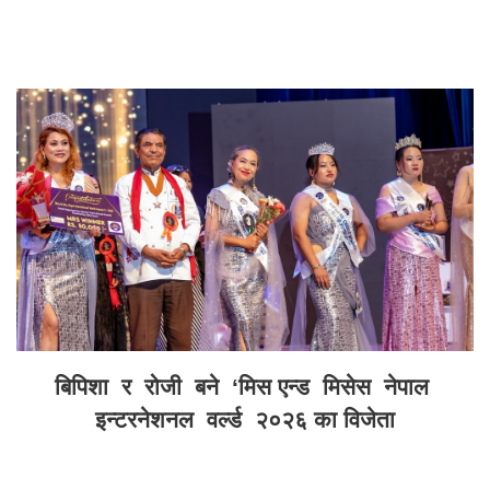
बिपिशा र रोजी बने ‘मिस एन्ड मिसेस नेपाल
इन्टरनेशनल वर्ल्ड २०२६ का विजेता