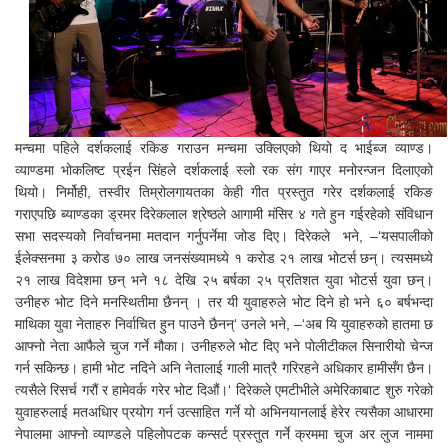
मन्चमा पहिले दर्शकलाई रकिङ गराउन मन्चमा उक्लिएको थियो द भाईब्ज व्याण्ड।
व्याण्डमा भोकलिष्ट प्रईन सिंहले दर्शकलाई स्लो रक संग गाएर मनोरन्जन दिलाएको
थियो। निर्मोही, तस्वीर तिम्रोलगायतका केही गीत प्रस्तुत गरेर दर्शकलाई रकिङ
गराएपछि ब्याण्डका ड्रमर दिरेकलाल श्रेष्ठले आगामी मंसिर ४ गते हुन गईरहेको संविधान
सभा सदस्यको निर्वाचनमा मतदान गर्नुपर्नेमा जोड दिए। दिरेकले भने, –‘यसपालीको
ईलेक्सनमा ३ करोड ७० लाख जनसंख्यामध्ये १ करोड २१ लाख भोटर्स छन्। त्यसमध्ये
२१ लाख विदेशमा छन् भने १८ देखि २५ बर्षका २५ प्रतिशत युवा भोटर्स युवा छन्।
उनीहरु भोट दिने मनस्थितीमा छैनन् । तर यी युवाहरुले भोट दिने हो भने ६० बर्षभन्दा
माथिका युवा नेताहरु निर्वाचित हुन पाउने छैनन्‘ उनले भने, –‘अब यि युवाहरुको हातमा छ
आफ्नो नेता आफैले चुज गर्ने मौका। उनीहरुले भोट दिए भने पोलीटीकल सिनारीयो चेन्ज
गर्न सकिन्छ। हामी भोट नदिने अनि नेतालाई गाली मात्रै गरिरहने अधिकार हामीसँग छैन।
त्यसैले रिसर्च गरौं र हामेवर्क गरेर भोट दिऔं।‘ दिरेकले एमटीभीले अमेरिकाबाट शुरु गरेको
युवाहरुलाई मतअधिार प्रयोग गर्न उत्साहित गर्ने यो अभिनयानलाई हेरेर त्यसैका आधारमा
नेपालमा आफ्नो व्याण्डले पहिलोपटक कन्सर्ट प्रस्तुत गर्ने क्रममा चुज अर लुज नाममा