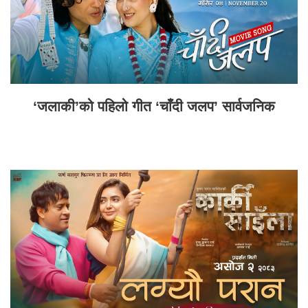
‘जलाकी’को पहिलो गीत ‘चाँदी जलप’ सार्वजनिक