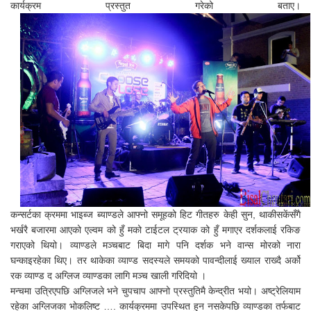
कार्यक्रम प्रस्तुत गरेको बताए।
कन्सर्टका क्रममा भाइब्ज ब्याण्डले आफ्नो समूहको हिट गीतहरु केही सुन, थाकीसकेंसँगै
भर्खरै बजारमा आएको एल्वम को हुँ मको टाईटल ट्रयाक को हुँ मगाएर दर्शकलाई रकिङ
गराएको थियो। व्याण्डले मञ्चबाट बिदा मागे पनि दर्शक भने वान्स मोरको नारा
घन्काइरहेका थिए। तर थाकेका व्याण्ड सदस्यले समयको पावन्दीलाई ख्याल राख्दै अर्को
रक व्याण्ड द अग्लिज व्याण्डका लागि मञ्च खाली गरिदियो ।
मन्चमा उत्रिएपछि अग्लिजले भने चुपचाप आफ्नो प्रस्तुतिमै केन्द्रीत भयो। अष्ट्रेलियाम
रहेका अग्लिजका भोकलिष्ट …. कार्यक्रममा उपस्थित हुन नसकेपछि व्याण्डका तर्फबाट