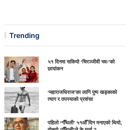
Trending
५१ दिनमा सकियो ‘चिरञ्जीवी भवः’को
छायांकन
‘महाराजधिराज’का लागि पुष्प खड्काको
त्याग र तपस्याको प्रशंसा
पहिलो ‘गौँथली’ ५१औँ दिन मनाएको थियो,
दोस्रो ‘गौँथली’ले के गर्ला ?