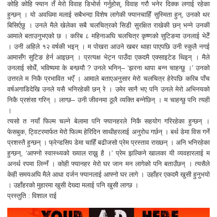
कोहि कोहि फ्यान तँ मेरो विवाह डिभोर्स गर्नुहोस्, विवाह गरौ भनेर दिक्क लगाई रहेका
हुन्छन् । यो अवधिमा मलाई सबैभन्दा विशेष लागेकी फ्यानचाहिँ सुस्मिता हुन्, उनको थर
बिसिर्एछु । उनले मैले खेलेका सबै चलचित्रको सिडी सुरक्षित राखेकी छन् भन्ने उनकी
आमाले बताउनुभएको छ । करिब ८ महिनाअघि चलचित्र कृष्णको सुटिङमा उनलाई भेटेँ
। उनी अहिले १२ वर्षकी भइन् । म पोखरा आउने खबर थाहा पाएपछि उनी स्कुलै नगई
आमासँग सुटिङ हेर्न आइछन् । प्रत्यक्ष भेट्न पाउँदा एकदमै एक्साइटेड थिइन् । मैले
उनलाई सोधेँ, भविष्यमा के बन्छयौ ? उनले भनिन्– ‘झरना थापा बन्न चाहन्छु ।’ उनको
उत्तरले म निकै प्रभावित भएँ । आमाले बताएअनुसार मेरो चलचित्र हेरेपछि करिब पाँच
वर्षअगाडिदेखि उनले यसै भनिरहेकी छन् रे । उमेर सानै भए पनि उनले मेरो अभिनयको
निकै प्रशंसा गरिन् । लाग्छ– उनी जीवनमा ठूलै व्यक्ति बन्नेछिन् । म चाहन्छु पनि त्यही
।
त्यसो त नयाँ फिल्म चल्ने बेलामा पनि फ्यानहरले निकै सहयोग गरिरहेका हुन्छन् ।
फेसबुक, ट्विटरमार्फत मेरो फिल्म हेरिदिन साथीहरलाई अनुरोध गर्छन् । बर्थ डेमा विस गर्ने
प्रशस्तै हुन्छन् । फ्रेन्डसिप डेमा चाहिँ बढीजसो प्रेम प्रस्ताव राख्छन् । अनि भनिरहेका
हुन्छन्, ‘आफ्नो स्वास्थ्यको ख्याल राख्नु है ।’ प्रेम झल्किने खालका यी व्यवहारलाई म
अनर्थ रपमा लिन्नँ । कोही फ्यानहर मेरो घर जान मन लागेको पनि बताउँछन् । त्यसैले
केही समयअघि मैले आधा दर्जन फ्यानलाई आफ्नो घर लागे । उहाँहर एकदमै खुसी हुनुभयो
। उहाँहरको मुहारमा खुसी देख्दा मलाई पनि खुसी लाग्छ ।
प्रस्तुति : विशाल राई