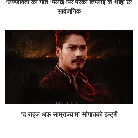
‘लज्जावती’को गीत ‘मलाई पिर परेको तिम्लाई के थाहा छ’
सार्वजनिक
‘द राइज अफ साम्राज्य’मा सौगातको इन्ट्री