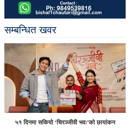
सम्बन्धित खवर
५१ दिनमा सकियो ‘चिरञ्जीवी भवः’को छायांकन