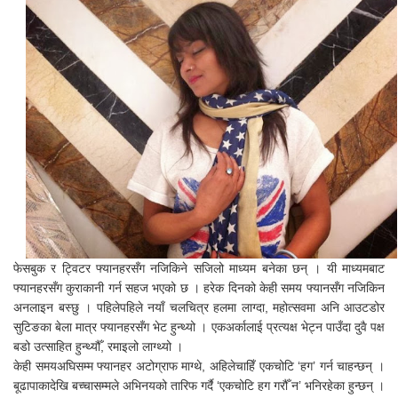
फेसबुक र ट्विटर फ्यानहरसँग नजिकिने सजिलो माध्यम बनेका छन् । यी माध्यमबाट
फ्यानहरसँग कुराकानी गर्न सहज भएको छ । हरेक दिनको केही समय फ्यानसँग नजिकिन
अनलाइन बस्छु । पहिलेपहिले नयाँ चलचित्र हलमा लाग्दा, महोत्सवमा अनि आउटडोर
सुटिङका बेला मात्र फ्यानहरसँग भेट हुन्थ्यो । एकअर्कालाई प्रत्यक्ष भेट्न पाउँदा दुवै पक्ष
बडो उत्साहित हुन्थ्यौँ, रमाइलो लाग्थ्यो ।
केही समयअघिसम्म फ्यानहर अटोग्राफ माग्थे, अहिलेचाहिँ एकचोटि ‘हग’ गर्न चाहन्छन् ।
बूढापाकादेखि बच्चासम्मले अभिनयको तारिफ गर्दै ‘एकचोटि हग गरौँ न’ भनिरहेका हुन्छन् ।