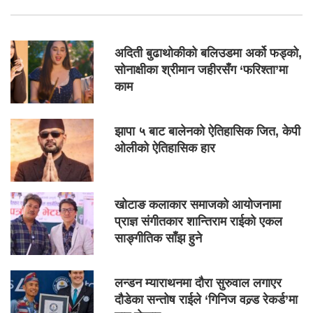
अदिती बुढाथोकीको बलिउडमा अर्को फड्को,
सोनाक्षीका श्रीमान जहीरसँग ‘फरिश्ता’मा
काम
झापा ५ बाट बालेनको ऐतिहासिक जित, केपी
ओलीको ऐतिहासिक हार
खोटाङ कलाकार समाजको आयोजनामा
प्राज्ञ संगीतकार शान्तिराम राईको एकल
साङ्गीतिक साँझ हुने
लन्डन म्याराथनमा दौरा सुरुवाल लगाएर
दौडेका सन्तोष राईले ‘गिनिज वल्र्ड रेकर्ड’मा