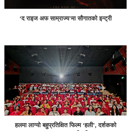
‘द राइज अफ साम्राज्य’मा सौगातको इन्ट्री
हलमा लाग्यो बहुप्रतिक्षित फिल्म ‘हली’, दर्शकको