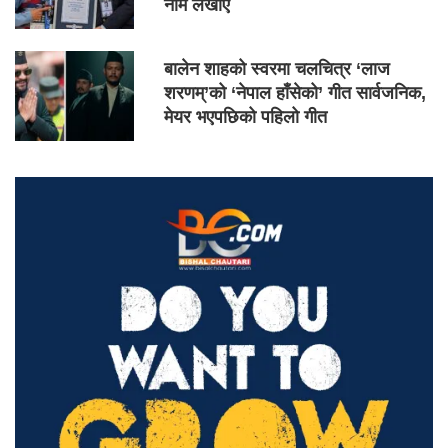
नाम लेखाए
बालेन शाहको स्वरमा चलचित्र ‘लाज
शरणम्’को ‘नेपाल हाँसेको’ गीत सार्वजनिक,
मेयर भएपछिको पहिलो गीत