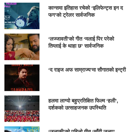
कान्समा इतिहास रचेको ‘इलिफेन्ट्स इन द
फग’को ट्रेलर सार्वजनिक
‘लज्जावती’को गीत ‘मलाई पिर परेको
तिम्लाई के थाहा छ’ सार्वजनिक
‘द राइज अफ साम्राज्य’मा सौगातको इन्ट्री
हलमा लाग्यो बहुप्रतिक्षित फिल्म ‘हली’,
दर्शकको उत्साहजनक उपस्थिति
‘जलाकी’को पहिलो गीत ‘चाँदी जलप’