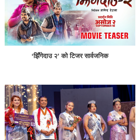
‘झिँगेदाउ २’ को टिजर सार्वजनिक