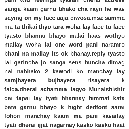
pani wid feelings tyasari dherai actress
sanga kaam garnu bhako cha rayn he was
saying on my face aaja diwosa.msz samma
ma ta thikai thyo tara woha lay face to face
tyasto bhannu bhayo malai haas wothyo
mailay woha lai one word pani naramro
bhani na mailay its ok bhanay.reply tyasto
lai garincha jo sanga sens huncha dimag
nai nabhako 2 kawodi ko manchay lay
samjhayera bujhayera risayera k
faida.dherai achamma lagyo Munalshishir
dai tapai lay tyati bhannay himmat kata
bata garnu bhayo k hight dedfoot sarai
fohori manchay kaam ma pani kasailay
tyati dherai ijjat nagarnay kasko kasko haat