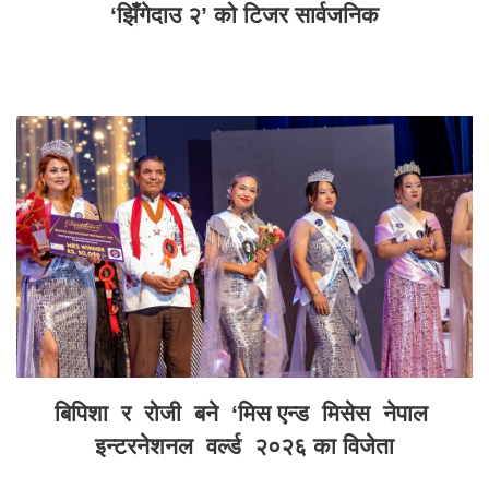
‘झिँगेदाउ २’ को टिजर सार्वजनिक
बिपिशा र रोजी बने ‘मिस एन्ड मिसेस नेपाल
इन्टरनेशनल वर्ल्ड २०२६ का विजेता