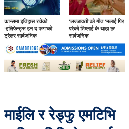
कान्समा इतिहास रचेको
‘लज्जावती’को गीत ‘मलाई पिर
‘इलिफेन्ट्स इन द फग’को
परेको तिम्लाई के थाहा छ’
ट्रेलर सार्वजनिक
सार्वजनिक
माईलि र रेड्फु एमटिभि