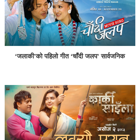
‘जलाकी’को पहिलो गीत ‘चाँदी जलप’ सार्वजनिक