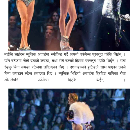
माईलि साईरस म्युजिक अवार्डमा स्मोकिङ गर्दै आफ्नो पर्फमेन्स प्रस्तुत गरेकि थिईन् ।
उनि स्टेजमा सेतो रङको कपडा, तथा सेतै रङको हिलमा प्रस्तुत भएकि थिईन् । उता
रेड्फु बिना कपडा स्टेजमा उक्लिएका थिए । दर्शकहरुको हुटिङले साथ पाएका उनले
बिना कपडामै स्टेज तताएका थिए । म्युजिक भिडियो अवार्डमा ब्रिटिश गायिका रीता
ओरालेपनि पर्फमेन्स दिएकि थिईन् ।