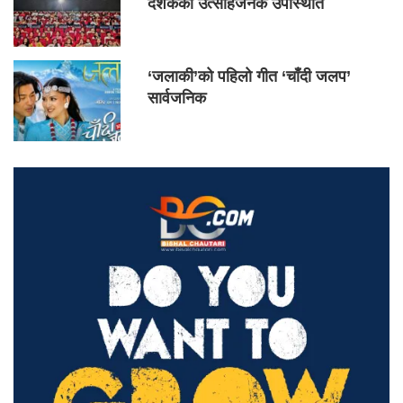
दर्शकको उत्साहजनक उपस्थिति
‘जलाकी’को पहिलो गीत ‘चाँदी जलप’
सार्वजनिक