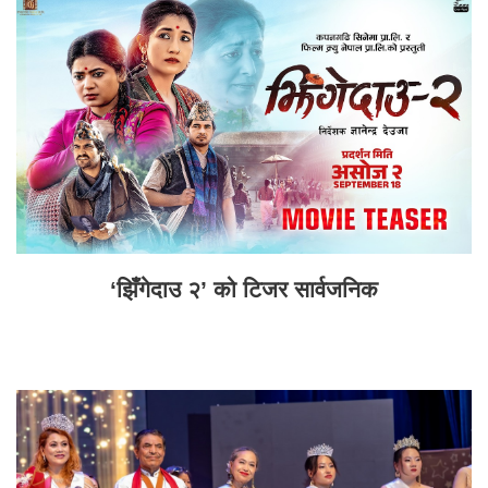
‘झिँगेदाउ २’ को टिजर सार्वजनिक