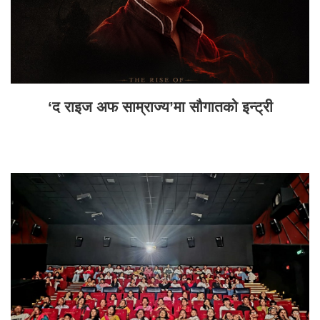
‘द राइज अफ साम्राज्य’मा सौगातको इन्ट्री