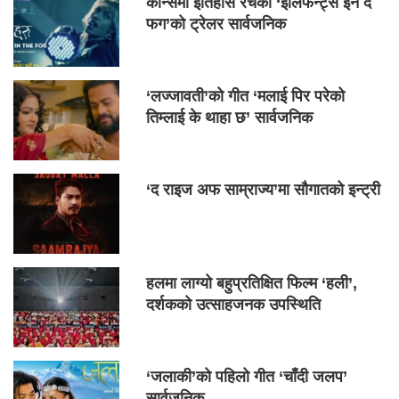
कान्समा इतिहास रचेको ‘इलिफेन्ट्स इन द
फग’को ट्रेलर सार्वजनिक
‘लज्जावती’को गीत ‘मलाई पिर परेको
तिम्लाई के थाहा छ’ सार्वजनिक
‘द राइज अफ साम्राज्य’मा सौगातको इन्ट्री
हलमा लाग्यो बहुप्रतिक्षित फिल्म ‘हली’,
दर्शकको उत्साहजनक उपस्थिति
‘जलाकी’को पहिलो गीत ‘चाँदी जलप’
सार्वजनिक