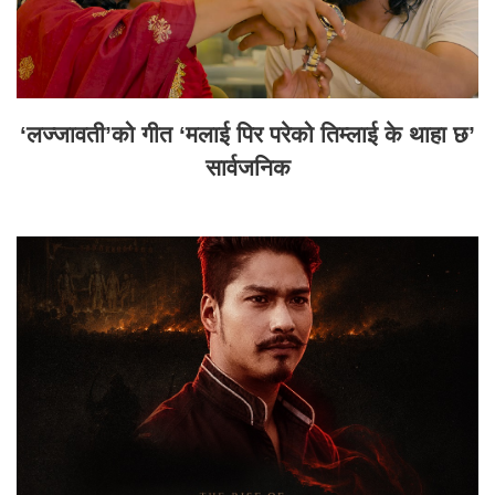
‘लज्जावती’को गीत ‘मलाई पिर परेको तिम्लाई के थाहा छ’
सार्वजनिक