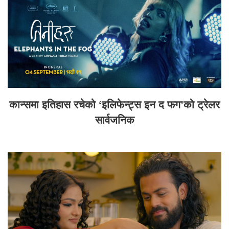
कान्समा इतिहास रचेको ‘इलिफेन्ट्स इन द फग’को ट्रेलर
सार्वजनिक