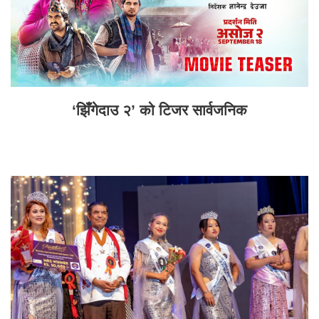
‘झिँगेदाउ २’ को टिजर सार्वजनिक