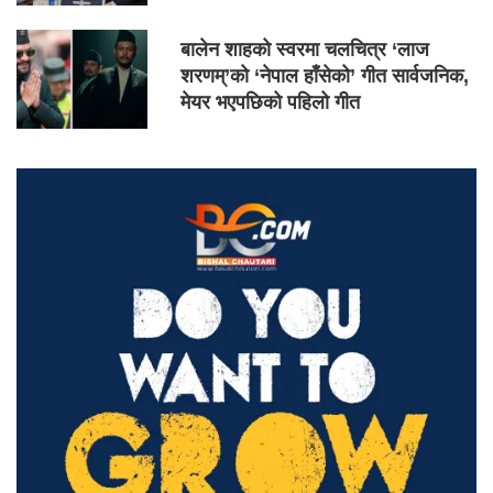
बालेन शाहको स्वरमा चलचित्र ‘लाज
शरणम्’को ‘नेपाल हाँसेको’ गीत सार्वजनिक,
मेयर भएपछिको पहिलो गीत