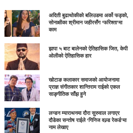
अदिती बुढाथोकीको बलिउडमा अर्को फड्को,
सोनाक्षीका श्रीमान जहीरसँग ‘फरिश्ता’मा
काम
झापा ५ बाट बालेनको ऐतिहासिक जित, केपी
ओलीको ऐतिहासिक हार
खोटाङ कलाकार समाजको आयोजनामा
प्राज्ञ संगीतकार शान्तिराम राईको एकल
साङ्गीतिक साँझ हुने
लन्डन म्याराथनमा दौरा सुरुवाल लगाएर
दौडेका सन्तोष राईले ‘गिनिज वल्र्ड रेकर्ड’मा
नाम लेखाए