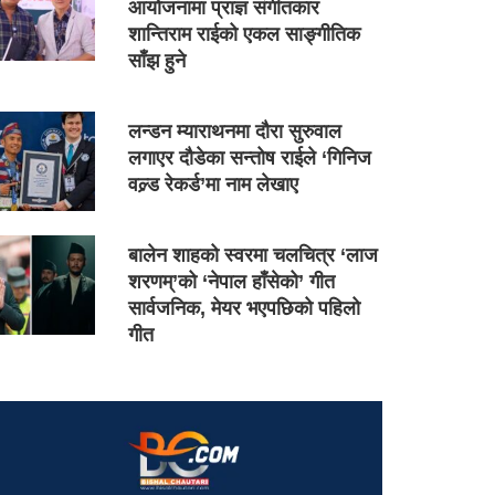
आयोजनामा प्राज्ञ संगीतकार
शान्तिराम राईको एकल साङ्गीतिक
साँझ हुने
लन्डन म्याराथनमा दौरा सुरुवाल
लगाएर दौडेका सन्तोष राईले ‘गिनिज
वल्र्ड रेकर्ड’मा नाम लेखाए
बालेन शाहको स्वरमा चलचित्र ‘लाज
शरणम्’को ‘नेपाल हाँसेको’ गीत
सार्वजनिक, मेयर भएपछिको पहिलो
गीत