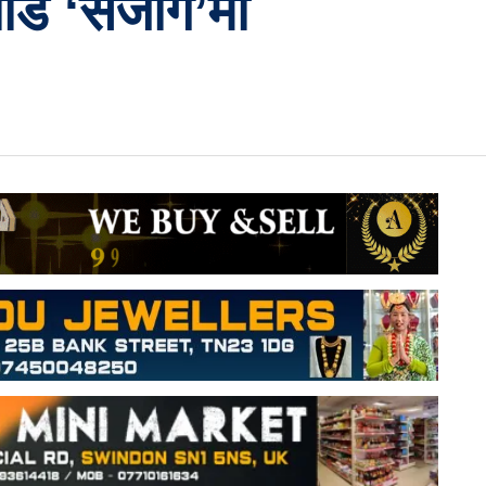
डि ‘संजोग’मा