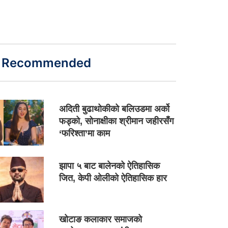
Recommended
अदिती बुढाथोकीको बलिउडमा अर्को
फड्को, सोनाक्षीका श्रीमान जहीरसँग
‘फरिश्ता’मा काम
झापा ५ बाट बालेनको ऐतिहासिक
जित, केपी ओलीको ऐतिहासिक हार
खोटाङ कलाकार समाजको