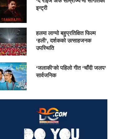
‘द राइज अफ साम्राज्य’मा सौगातको
इन्ट्री
हलमा लाग्यो बहुप्रतिक्षित फिल्म
‘हली’, दर्शकको उत्साहजनक
उपस्थिति
‘जलाकी’को पहिलो गीत ‘चाँदी जलप’
सार्वजनिक