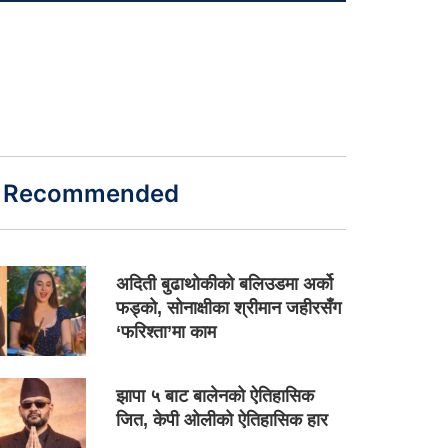
Recommended
अदिती बुढाथोकीको बलिउडमा अर्को
फड्को, सोनाक्षीका श्रीमान जहीरसँग
‘फरिश्ता’मा काम
झापा ५ बाट बालेनको ऐतिहासिक
जित, केपी ओलीको ऐतिहासिक हार