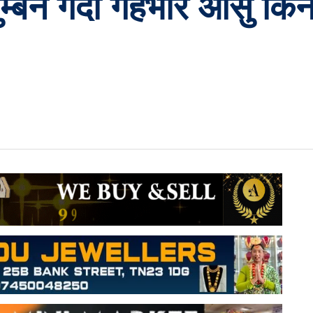
चुम्बन गर्दा गहभरि आसु क