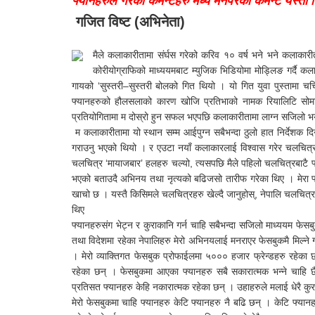
फ्यानहरुले गरेको कमेन्टहरु मध्ये मनपरेको कमेन्ट यस
गजित विष्ट (अभिनेता)
मैले कलाकारीतामा संर्घस गरेको करिव १० वर्ष भने भने कलाकारी
कोरीयोग्राफिको माध्ययमबाट म्युजिक भिडियोमा मोड्लिङ गर्दै क
गायको ‘सुस्तरी–सुस्तरी बोलको गित थियो । यो गित युवा पुस्तामा चर
फ्यानहरुको हौलसलाको कारण खोजि प्रतिभाको नामक रियालिटि सोमा 
प्रतियोगितामा म दोस्रो हुन सफल भएपछि कलाकारीतामा लाग्न सजिलो भ
म कलाकारीतामा यो स्थान सम्म आईपुग्न सबैभन्दा ठुलो हात निर्देशक
गराउनु भएको थियो । र एउटा नयाँ कलाकारलाई विश्वास गरेर चलचित्र
चलचित्र ‘मायाजबार’ हलहरु चल्यो, त्यसपछि मैले पहिलो चलचित्रबाटै फ
भएको बताउदै अभिनय तथा नृत्यको बढिजसो तारीफ गरेका थिए । मेरा फ्य
खाचो छ । यस्तै किसिमले चलचित्रहरु खेल्दै जानुहोस्, नेपालि चलचित्र क्
थिए
फ्यानहरुसंग भेट्न र कुराकानि गर्न चाहि सबैभन्दा सजिलो माध्ययम फेस
तथा विदेशमा रहेका नेपालिहरु मेरो अभिनयलाई मनराएर फेसबुकमै मिल्ने 
। मेरो व्याक्तिगत फेसबुक प्रोफाईलमा ५००० हजार फ्रेन्डहरु रहेका छ
रहेका छन् । फेसबुकमा आएका फ्यानहरु सबै सकारात्मक भन्ने चाहि
प्रतिसत फ्यानहरु केहि नकारात्मक रहेका छन् । उहाहरुले मलाई धेरै कुरामा
मेरो फेसबुकमा चाहि फ्यानहरु केटि फ्यानहरु नै बढि छन् । केटि फ्यानह