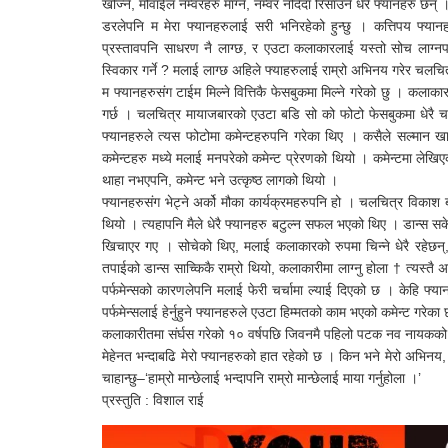
खोज्ने, मोवाईल नम्वरहरु माग्ने, नम्वर नदिदा रिसाउने धेरै फ्यानहरु छन् 
डरलेपनि म मेरा फ्यानहरुलाई सरी भनिरहेको हुन्छु । कत्तिपय फ्यानह
प्रस्तावपनि साधरण नै लाग्छ, र एउटा कलाकारलाई यस्तो सोच लाग्नपनि गर्द
स्विकार गर्ने ? मलाई लाग्छ अहिले फ्याहरुलाई राम्रो अभिनय गरेर चलच
म फ्यानहरुसंग टाईम मिल्ने वित्तिकै फेसबुकमा मिल्ने गरेको छु । कल
गर्छ । चलचित्र मायाजबारको एउटा बडि सो को फोटो फेसबुकमा धेरै च
फ्यानहरुले त्यस फोटोमा कमेन्टहरुपनि गरेका थिए । कसैले सल्मान
कमेन्टहरु मध्ये मलाई मनपरेको कमेन्ट प्रेरणको थियो । कमेन्टमा ल
थाहा नभएपनि, कमेन्ट भने उत्कृष्ठ लागको थियो ।
फ्यानहरुसंग भेट्ने अर्को मौका कार्यक्रमहरुपनि हो । चलचित्र विकाश बोर
थियो । त्यहापनि मैले धेरै फ्यानहरु बटुल्न सफल भएको थिए । डान्स सके
खिचाएर गए । सोचेको थिए, मलाई कलाकारको रुपमा चिन्ने धेरै रहेछन्, त
तपाईको डान्स साच्किकै राम्रो थियो, कलाकारीमा लाग्नु होला † त्यस्तै 
पर्फमेन्सको कारणलेपनि मलाई फेरी चर्चामा ल्याई दिएको छ । केहि फ्यानह
पर्फमेन्सलाई हेर्नुहुने फ्यानहरुले एउटा हिम्मतको काम भएको कमेन्ट गर
कलाकारीतमा संर्घस गरेको १० वर्षपछि जिवनमै पहिलो पटक नव नायकको अ
मेहेनत भन्दाबढि मेरो फ्यानहरुको हात रहेको छ । किन भने मेरो अभिनय
चाहान्छु–‘हाम्रो मान्छेलाई भन्दापनि राम्रो मान्छेलाई माया गर्नुहोला ।’
प्रस्तुति : विशाल राई