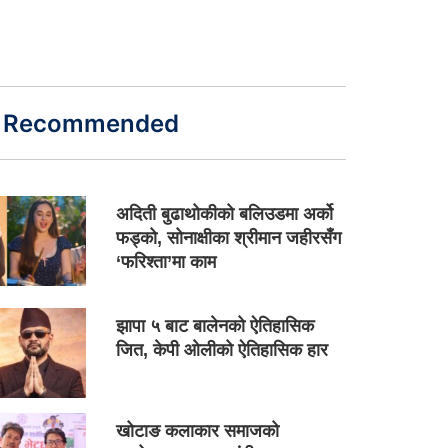
Recommended
अदिती बुढाथोकीको बलिउडमा अर्को
फड्को, सोनाक्षीका श्रीमान जहीरसँग
‘फरिश्ता’मा काम
झापा ५ बाट बालेनको ऐतिहासिक
जित, केपी ओलीको ऐतिहासिक हार
खोटाङ कलाकार समाजको