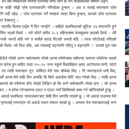
। तर सबै फ्याहरुको त्यस्ता प्रस्ताव मान्दै जाने हो भने कलाकारको सम्मान उड्ने
रु चाहि सोझै प्रेम प्रस्तावपनि गरिरहेका हुन्छन् । अव त मलाई फ्यानहरु प्रेम
ोे रहेछ । प्रेम प्रस्ताव गर्ने फ्याहरु मात्र कित्त हुन्छन्, कस्को प्रेम प्रस्ताव
ित्र देखाउनु ।
ाकार भएपछि फिक्स टाईम नै दिन नपाईने । कहिले चलचित्रको सुटिङ २४ घण्टापनि हुने
र्चित भएको थियो । त्यो फोटो करिव २–३ महिनासम्म फेसबुकमा छाएको थियो । धेरै
 खानको जस्तो बडि भने त कसैले ब्राड पिटको जस्तो बडि । त्यस फोटोलाई गरिएको
ेखिएको थियो–‘सो फिट बडि, अव यसलाई घट्नपनि नदिनु र बड्नपनि ।’ उनको पुरा नाम
्डले गरेको धरान महोत्सवमा गरेको डान्स पर्फमेन्समा सबैभन्दा यादगार पर्फमेन्स भएको
र फ्रेस हुन बाहिर जादा १५–२० जना स्कुले विद्यार्थिहरु आएर अटोग्राफ माग्दै, फोटो
र त्यहि फ्यानहरु पुन: फर्किएर मेरो नाम सोधेका थिए । ति फ्यानहरुले भन्दै थिए,
अर्को डान्स मैले कहि दिन अगाडि डि सिने अवार्डमा केटि भएर गरेको थिए । त्यहि डान्स
रुले सो पर्फमेन्स हेरेर तेस्रो लिङ्गि हो कि भन्ने कमेन्छपनि गरेका छन् । सो डान्स
ेका छन् । म हरेक स्टेजहरुमा एउटा न एउटा नयाँ किसिमको काम गर्न खोजिरहेको हुन्छु ।
वार्ड चलचित्र ‘मायाजबार’बाट केहि दिन अगाडि पाएको छु । यो अवार्ड पाउनमा मेरो
, नृत्यलाई मनपराएर यो अवार्ड पाउन सफल भएको छु । अन्तमा मेरा फ्यानहरुलाई भन्न