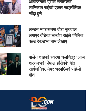
आयोजनामा प्राज्ञ संगीतकार
शान्तिराम राईको एकल साङ्गीतिक
साँझ हुने
लन्डन म्याराथनमा दौरा सुरुवाल
लगाएर दौडेका सन्तोष राईले ‘गिनिज
वल्र्ड रेकर्ड’मा नाम लेखाए
बालेन शाहको स्वरमा चलचित्र ‘लाज
शरणम्’को ‘नेपाल हाँसेको’ गीत
सार्वजनिक, मेयर भएपछिको पहिलो
गीत