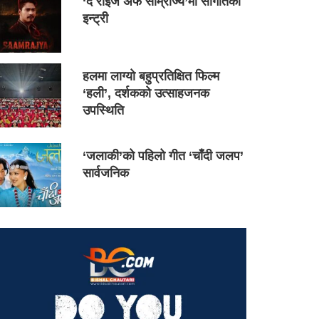
‘द राइज अफ साम्राज्य’मा सौगातको
इन्ट्री
हलमा लाग्यो बहुप्रतिक्षित फिल्म
‘हली’, दर्शकको उत्साहजनक
उपस्थिति
‘जलाकी’को पहिलो गीत ‘चाँदी जलप’
सार्वजनिक