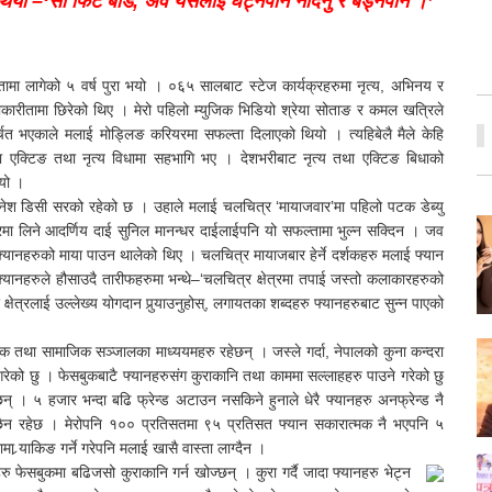
्तो थियो –‘सो फिट बडि, अव यसलाई घट्नपनि नदिनु र बड्नपनि ।’
तामा लागेको ५ वर्ष पुरा भयो । ०६५ सालबाट स्टेज कार्यक्रहरुमा नृत्य, अभिनय र
लाकारीतामा छिरेको थिए । मेरो पहिलो म्युजिक भिडियो श्रेया सोताङ र कमल खत्रिले
्चित भएकाले मलाई मोड्लिङ करियरमा सफल्ता दिलाएको थियो । त्यहिबेलै मैले केहि
एक्टिङ तथा नृत्य विधामा सहभागि भए । देशभरीबाट नृत्य तथा एक्टिङ बिधाको
यो ।
 दिनेश डिसी सरको रहेको छ । उहाले मलाई चलचित्र ‘मायाजवार’मा पहिलो पटक डेब्यु
मा लिने आदर्णिय दाई सुनिल मानन्धर दाईलाईपनि यो सफल्तामा भुल्न सक्दिन । जव
्यानहरुको माया पाउन थालेको थिए । चलचित्र मायाजबार हेर्ने दर्शकहरु मलाई फ्यान
ानहरुले हौसाउदै तारीफहरुमा भन्थे–‘चलचित्र क्षेत्रमा तपाई जस्तो कलाकारहरुको
षेत्रलाई उल्लेख्य योगदान पुर्‍याउनुहोस्, लगायतका शब्दहरु फ्यानहरुबाट सुन्न पाएको
बुक तथा सामाजिक सञ्जालका माध्ययमहरु रहेछन् । जस्ले गर्दा, नेपालको कुना कन्दरा
गरेको छु । फेसबुकबाटै फ्यानहरुसंग कुराकानि तथा काममा सल्लाहहरु पाउने गरेको छु
न् । ५ हजार भन्दा बढि फ्रेन्ड अटाउन नसकिने हुनाले धेरै फ्यानहरु अनफ्रेन्ड नै
 छैन रहेछ । मेरोपनि १०० प्रतिसतमा ९५ प्रतिसत फ्यान सकारात्मक नै भएपनि ५
 र्‍याकिङ गर्ने गरेपनि मलाई खासै वास्ता लाग्दैन ।
रु फेसबुकमा बढिजसो कुराकानि गर्न खोज्छन् । कुरा गर्दै जादा फ्यानहरु भेट्न