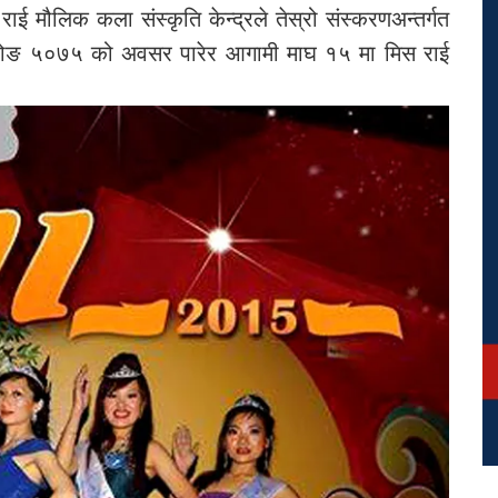
ाई मौलिक कला संस्कृति केन्द्रले तेस्रो संस्करणअन्तर्गत
लेदोङ ५०७५ को अवसर पारेर आगामी माघ १५ मा मिस राई