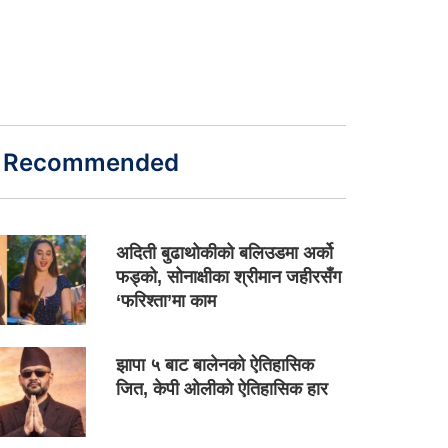
Recommended
अदिती बुढाथोकीको बलिउडमा अर्को
फड्को, सोनाक्षीका श्रीमान जहीरसँग
‘फरिश्ता’मा काम
झापा ५ बाट बालेनको ऐतिहासिक
जित, केपी ओलीको ऐतिहासिक हार