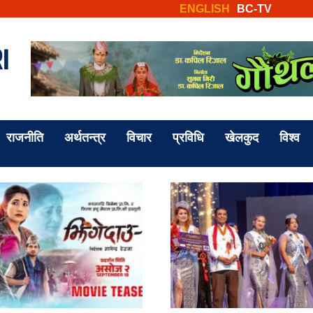
ENGLISH
BC-TV
राजनीति
अर्थतन्त्र
विचार
प्रविधि
खेलकुद
विश्व