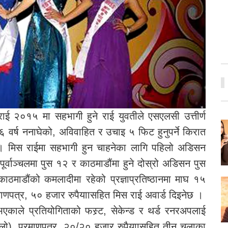
राई २०१५ मा सहभागी हुने राई युवतीले एसएलसी उत्तीर्ण
६ वर्ष ननाघेको, अविवाहित र उचाइ ५ फिट हुनुपर्ने किरात
 । मिस राईमा सहभागी हुन चाहनेका लागि पहिलो अडिसन
पूर्वाञ्चलमा पुस १२ र काठमाडौंमा हुने दोस्रो अडिसन पुस
ाडौंको कमलादीमा रहेको प्रज्ञाप्रतिष्ठानमा माघ १५
रमाणपत्र, ५० हजार रुपैयाासहित मिस राई अवार्ड दिइनेछ ।
एकाले प्रतियोगिताको फस्र्ट, सेकेन्ड र थर्ड रनरअपलाई
चुलो), प्रमाणपत्र, २०/२० हजार रुपैयाासहित तीन चुलाका