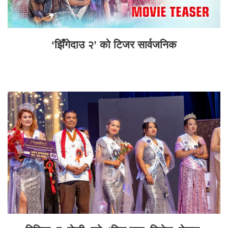
‘झिँगेदाउ २’ को टिजर सार्वजनिक