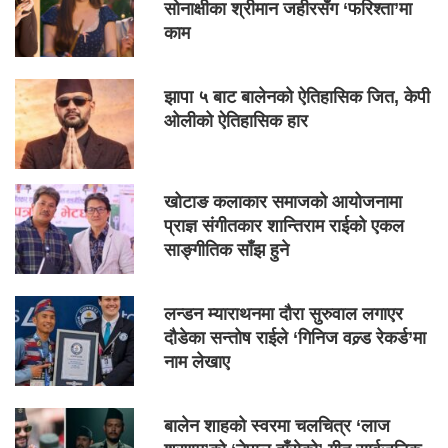
सोनाक्षीका श्रीमान जहीरसँग ‘फरिश्ता’मा
काम
झापा ५ बाट बालेनको ऐतिहासिक जित, केपी
ओलीको ऐतिहासिक हार
खोटाङ कलाकार समाजको आयोजनामा
प्राज्ञ संगीतकार शान्तिराम राईको एकल
साङ्गीतिक साँझ हुने
लन्डन म्याराथनमा दौरा सुरुवाल लगाएर
दौडेका सन्तोष राईले ‘गिनिज वल्र्ड रेकर्ड’मा
नाम लेखाए
बालेन शाहको स्वरमा चलचित्र ‘लाज