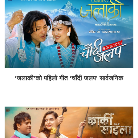
‘जलाकी’को पहिलो गीत ‘चाँदी जलप’ सार्वजनिक