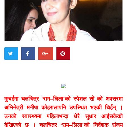
मुम्वईमा चलचित्र ‘राम–लिला’को स्पेशल सो को अवसरमा
अभिनेत्री मनीषा कोइरालापनि उपस्थित भएकी थिईन् ।
उनको स्वास्थ्यमा पहिलाभन्दा धेरै सुधार आईसकेको
देखिएको छ । चलचित्र ‘राम–लिला’को निर्देशक संजय