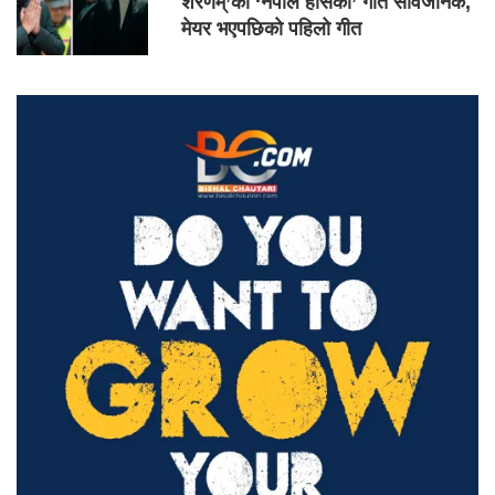
शरणम्’को ‘नेपाल हाँसेको’ गीत सार्वजनिक,
मेयर भएपछिको पहिलो गीत