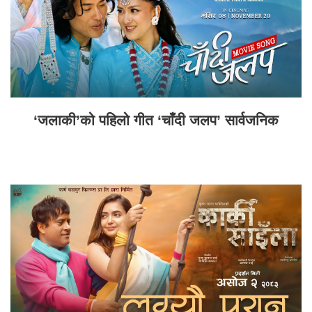
‘जलाकी’को पहिलो गीत ‘चाँदी जलप’ सार्वजनिक