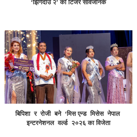
‘झिँगेदाउ २’ को टिजर सार्वजनिक
बिपिशा र रोजी बने ‘मिस एन्ड मिसेस नेपाल
इन्टरनेशनल वर्ल्ड २०२६ का विजेता