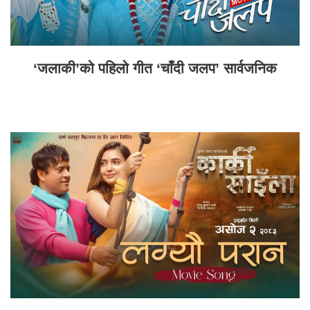
‘जलाकी’को पहिलो गीत ‘चाँदी जलप’ सार्वजनिक