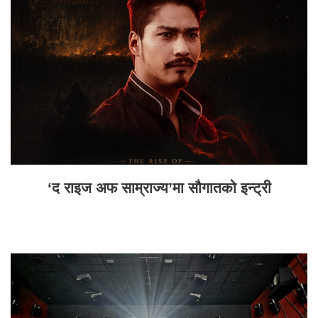
‘द राइज अफ साम्राज्य’मा सौगातको इन्ट्री