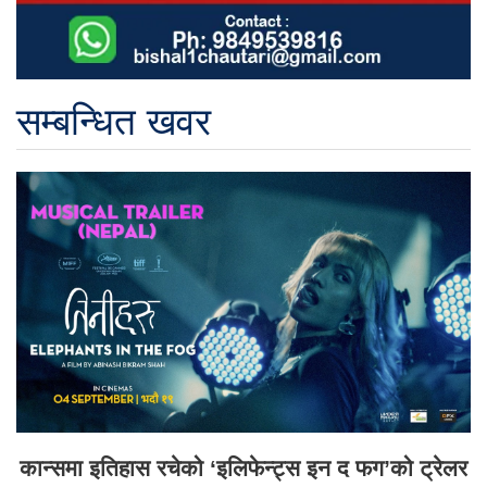
सम्बन्धित खवर
कान्समा इतिहास रचेको ‘इलिफेन्ट्स इन द फग’को ट्रेलर