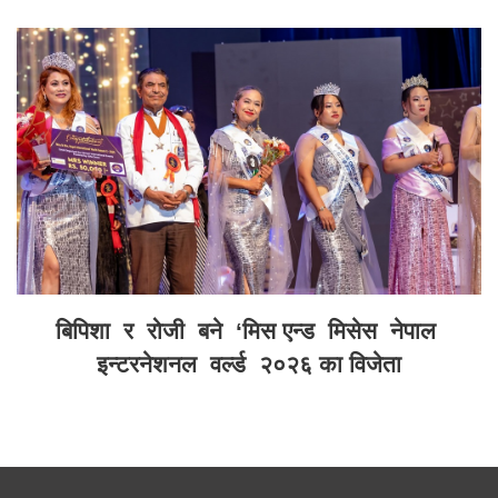
बिपिशा र रोजी बने ‘मिस एन्ड मिसेस नेपाल
इन्टरनेशनल वर्ल्ड २०२६ का विजेता