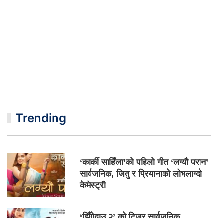
Trending
‘कार्की साहिँला’को पहिलो गीत ‘लग्यौ परान’
सार्वजनिक, जितु र प्रियानाको लोभलाग्दो
केमेस्ट्री
‘झिँगेदाउ २’ को टिजर सार्वजनिक