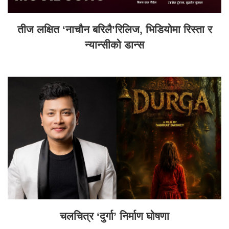
तीज लक्षित ‘नाचौन बरिलै’रिलिज, भिडियोमा रिस्ता र
न्यान्सीको डान्स
चलचित्र ‘दुर्गा’ निर्माण घोषणा