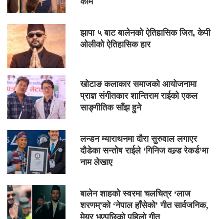
काम
झापा ५ बाट बालेनको ऐतिहासिक जित, केपी
ओलीको ऐतिहासिक हार
खोटाङ कलाकार समाजको आयोजनामा
प्राज्ञ संगीतकार शान्तिराम राईको एकल
साङ्गीतिक साँझ हुने
लन्डन म्याराथनमा दौरा सुरुवाल लगाएर
दौडेका सन्तोष राईले ‘गिनिज वल्र्ड रेकर्ड’मा
नाम लेखाए
बालेन शाहको स्वरमा चलचित्र ‘लाज
शरणम्’को ‘नेपाल हाँसेको’ गीत सार्वजनिक,
मेयर भएपछिको पहिलो गीत