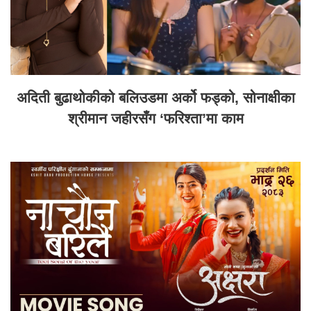
अदिती बुढाथोकीको बलिउडमा अर्को फड्को, सोनाक्षीका
श्रीमान जहीरसँग ‘फरिश्ता’मा काम