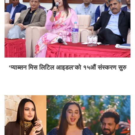
‘प्याब्सन मिस लिटिल आइडल’को १५औं संस्करण सुरु