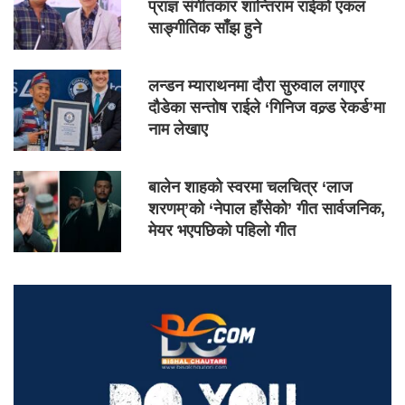
प्राज्ञ संगीतकार शान्तिराम राईको एकल
साङ्गीतिक साँझ हुने
लन्डन म्याराथनमा दौरा सुरुवाल लगाएर
दौडेका सन्तोष राईले ‘गिनिज वल्र्ड रेकर्ड’मा
नाम लेखाए
बालेन शाहको स्वरमा चलचित्र ‘लाज
शरणम्’को ‘नेपाल हाँसेको’ गीत सार्वजनिक,
मेयर भएपछिको पहिलो गीत