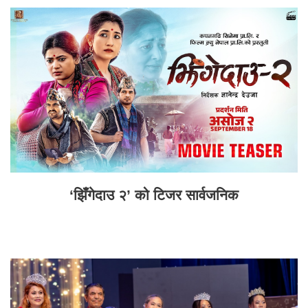
‘झिँगेदाउ २’ को टिजर सार्वजनिक