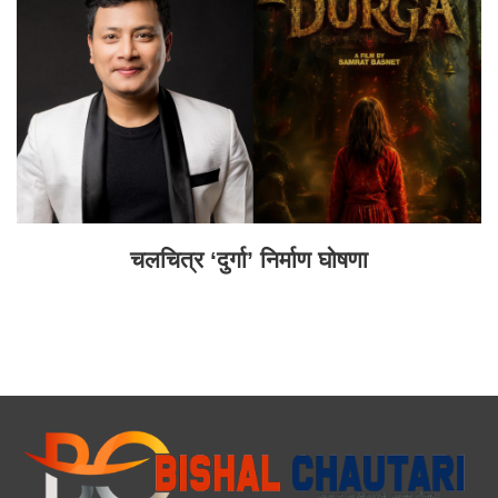
चलचित्र ‘दुर्गा’ निर्माण घोषणा