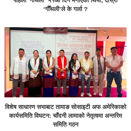
पहिलो ‘गौँथली’ ५१औँ दिन मनाएको थियो, दोस्रो
‘गौँथली’ले के गर्ला ?
विशेष साधारण सभाबाट तामाङ सोसाइटी अफ अमेरिकाको
कार्यसमिति विघटन: चाँदनी लामाको नेतृत्वमा अन्तरिम
समिति गठन