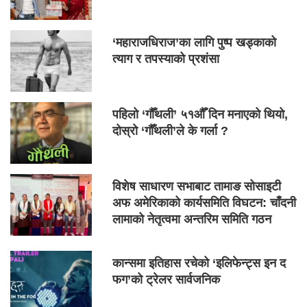
‘महाराजधिराज’का लागि पुष्प खड्काको
त्याग र तपस्याको प्रशंसा
पहिलो ‘गौँथली’ ५१औँ दिन मनाएको थियो,
दोस्रो ‘गौँथली’ले के गर्ला ?
विशेष साधारण सभाबाट तामाङ सोसाइटी
अफ अमेरिकाको कार्यसमिति विघटन: चाँदनी
लामाको नेतृत्वमा अन्तरिम समिति गठन
कान्समा इतिहास रचेको ‘इलिफेन्ट्स इन द
फग’को ट्रेलर सार्वजनिक