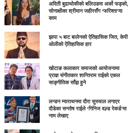
अदिती बुढाथोकीको बलिउडमा अर्को फड्को,
सोनाक्षीका श्रीमान जहीरसँग ‘फरिश्ता’मा
काम
झापा ५ बाट बालेनको ऐतिहासिक जित, केपी
ओलीको ऐतिहासिक हार
खोटाङ कलाकार समाजको आयोजनामा
प्राज्ञ संगीतकार शान्तिराम राईको एकल
साङ्गीतिक साँझ हुने
लन्डन म्याराथनमा दौरा सुरुवाल लगाएर
दौडेका सन्तोष राईले ‘गिनिज वल्र्ड रेकर्ड’मा
नाम लेखाए