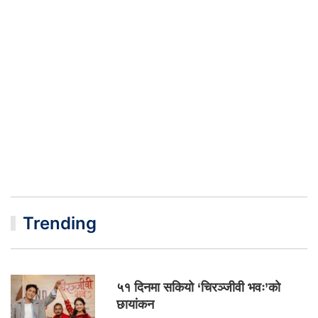
Trending
५१ दिनमा सकियो ‘चिरञ्जीवी भवः’को
छायांकन