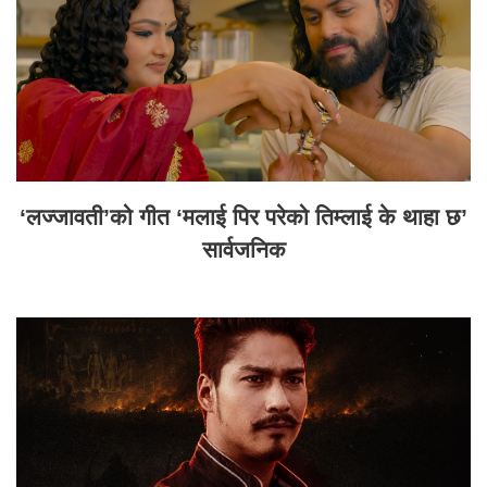
‘लज्जावती’को गीत ‘मलाई पिर परेको तिम्लाई के थाहा छ’
सार्वजनिक