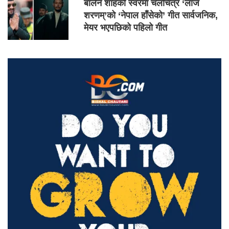
बालेन शाहको स्वरमा चलचित्र ‘लाज
शरणम्’को ‘नेपाल हाँसेको’ गीत सार्वजनिक,
मेयर भएपछिको पहिलो गीत