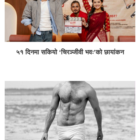
५१ दिनमा सकियो ‘चिरञ्जीवी भवः’को छायांकन