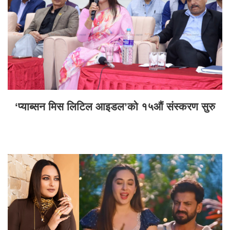
‘प्याब्सन मिस लिटिल आइडल’को १५औं संस्करण सुरु