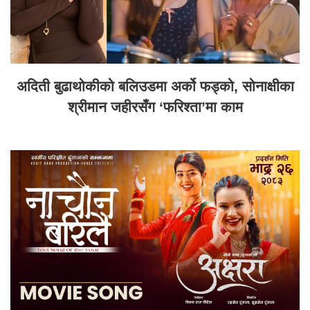
अदिती बुढाथोकीको बलिउडमा अर्को फड्को, सोनाक्षीका
श्रीमान जहीरसँग ‘फरिश्ता’मा काम