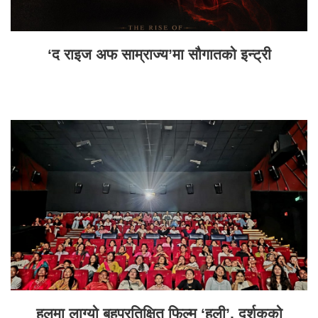
‘द राइज अफ साम्राज्य’मा सौगातको इन्ट्री
हलमा लाग्यो बहुप्रतिक्षित फिल्म ‘हली’, दर्शकको