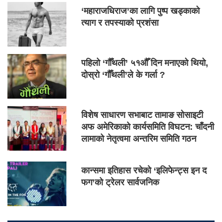
‘महाराजधिराज’का लागि पुष्प खड्काको
त्याग र तपस्याको प्रशंसा
पहिलो ‘गौँथली’ ५१औँ दिन मनाएको थियो,
दोस्रो ‘गौँथली’ले के गर्ला ?
विशेष साधारण सभाबाट तामाङ सोसाइटी
अफ अमेरिकाको कार्यसमिति विघटन: चाँदनी
लामाको नेतृत्वमा अन्तरिम समिति गठन
कान्समा इतिहास रचेको ‘इलिफेन्ट्स इन द
फग’को ट्रेलर सार्वजनिक