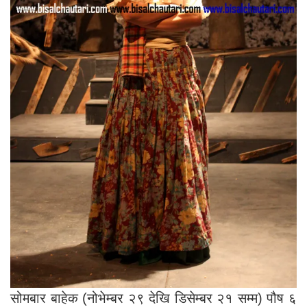
सोमबार बाहेक (नोभेम्बर २९ देखि डिसेम्बर २१ सम्म) पौष ६