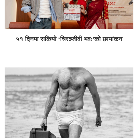
५१ दिनमा सकियो ‘चिरञ्जीवी भवः’को छायांकन