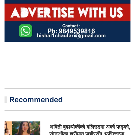
Recommended
अदिती बुढाथोकीको बलिउडमा अर्को फड्को,
सोनाक्षीका श्रीमान जहीरसँग ‘फरिश्ता’मा