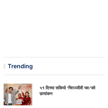
Trending
५१ दिनमा सकियो ‘चिरञ्जीवी भवः’को
छायांकन