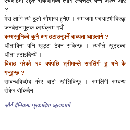
एचआइभी एड्स रोकथामका लागि एम्बेसडर बन्ने अफर आए
?
मेरा लागि त्यो ठूलो सौभाग्य हुनेछ । समाजमा एचआइभीविरुद्ध
जनचेतनामूलक कार्यक्रम गर्थें ।
कम्मरमुनिको कुनै अंग हटाउनुपर्ने बाध्यता आइलागे ?
औलाबिना पनि खुट्टा टेक्न सकिन्छ । त्यसैले खुट्टका
औला हटाइदिन्थें ।
विवाह गरेको १० वर्षपछि श्रीमान्ले समलिंगी हु भने के
गनुहुन्छ ?
सम्बन्धविच्छेद गरेर बाटो खोलिदिन्छु । समलिंगी सम्बन्ध
रोकेर रोकिदैन ।
सौर्य दैनिकमा प्रकाशित अन्र्तवार्ता