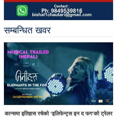
सम्बन्धित खवर
कान्समा इतिहास रचेको ‘इलिफेन्ट्स इन द फग’को ट्रेलर