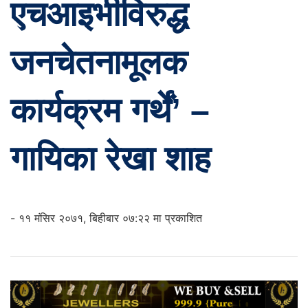
एचआइभीविरुद्ध
जनचेतनामूलक
कार्यक्रम गर्थें’ –
गायिका रेखा शाह
- ११ मंसिर २०७१, बिहीबार ०७:२२ मा प्रकाशित