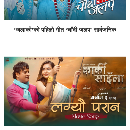
‘जलाकी’को पहिलो गीत ‘चाँदी जलप’ सार्वजनिक