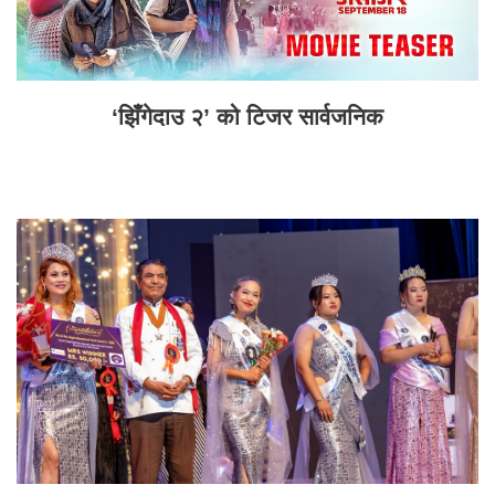
‘झिँगेदाउ २’ को टिजर सार्वजनिक