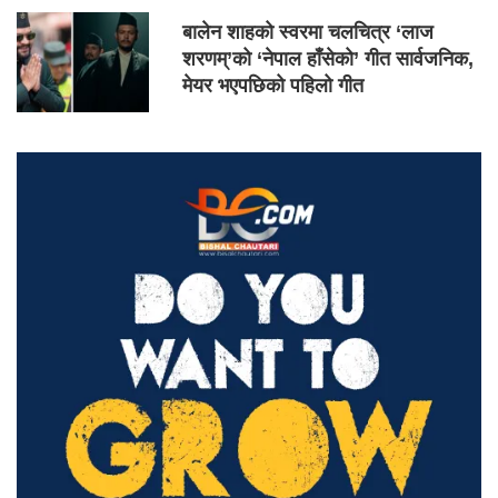
बालेन शाहको स्वरमा चलचित्र ‘लाज
शरणम्’को ‘नेपाल हाँसेको’ गीत सार्वजनिक,
मेयर भएपछिको पहिलो गीत