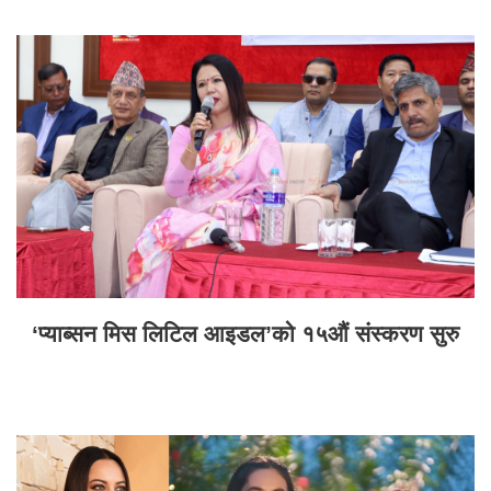
‘प्याब्सन मिस लिटिल आइडल’को १५औं संस्करण सुरु