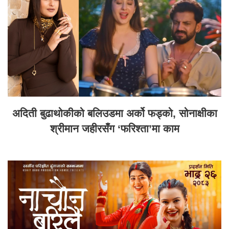
अदिती बुढाथोकीको बलिउडमा अर्को फड्को, सोनाक्षीका
श्रीमान जहीरसँग ‘फरिश्ता’मा काम