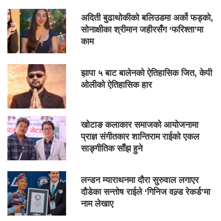
अदिती बुढाथोकीको बलिउडमा अर्को फड्को,
सोनाक्षीका श्रीमान जहीरसँग ‘फरिश्ता’मा
काम
झापा ५ बाट बालेनको ऐतिहासिक जित, केपी
ओलीको ऐतिहासिक हार
खोटाङ कलाकार समाजको आयोजनामा
प्राज्ञ संगीतकार शान्तिराम राईको एकल
साङ्गीतिक साँझ हुने
लन्डन म्याराथनमा दौरा सुरुवाल लगाएर
दौडेका सन्तोष राईले ‘गिनिज वल्र्ड रेकर्ड’मा
नाम लेखाए