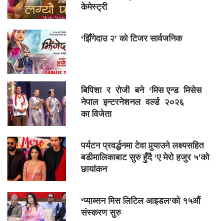
केमेस्ट्री
‘झिँगेदाउ २’ को टिजर सार्वजनिक
बिपिशा र रोजी बने ‘मिस एन्ड मिसेस
नेपाल इन्टरनेशनल वर्ल्ड २०२६
का विजेता
पर्यटन प्रवर्द्धनमा टेवा पुर्‍याउने लक्ष्यसहित
बडीमालिकाबाट सुरु हुँदै ‘ए मेरो हजुर ५’को
छायांकन
‘प्याब्सन मिस लिटिल आइडल’को १५औं
संस्करण सुरु