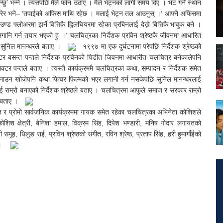
छु’ भन्ने । त्यसपछि मैले फोन उठाए । मैले भेट्नको लागी समय दिए । भेट गर्ने स्थान
न गरेर भने– ‘तपाईको अफिस माथि रहेछ । मलाई भेट्न तल आउनुस् ।’ आफ्नै अफिसमा
फ्लोअरमा झर्ने वित्तिकै ह्विलचियरमा रहेका प्रबिनलाई देख्ने बित्तिकै भावुक बने ।
नि गर्न तयार भएको हु ।’ चलचित्रका निर्देशक प्रविन श्रेष्ठकै जीवनमा आधारित
सुनिल मानन्धरले बताए ।
१९९७ मा एक दुर्घटनामा परेपछि निर्देशक श्रेष्ठको
ाक्टर बसन्त पन्तले निर्देशक प्रविनको पिडीत जिवनमा आधारीत चलचित्र बनेकालेपनि
 डाक्टर पन्तले बताए । त्यस्तै कार्यक्रममै चलचित्रका कथा, सम्पादन र निर्देशक समेत
्म बनाउन खोजेपनि कथा फिचर फिल्मको भएर लगानी गर्न नसकेपछि सुनिल मानन्धरलाई
ाम्रो बनाएको निर्देशक श्रेष्ठले बताए । चलचित्रमा आफुले समाज र सरकार राम्रो
े बताए ।
ीत र प्रोमो सार्वजनिक कार्यक्रममा गायक समेत रहेका चलचित्रका अभिनेता कोशिशले
िश क्षेत्री, बेनिशा हमाल, विक्रम सिंह, दिपेश भण्डारी, मनिष गोदार लगायतको
समूह, धिलुङ राई, प्रविन श्रेष्ठको संगीत, रविन श्रेष्ठ, प्रताप सिंह, हरी हुमागाँईको
 ।