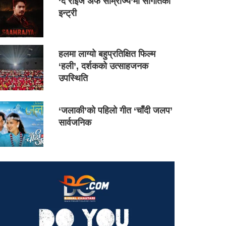
‘द राइज अफ साम्राज्य’मा सौगातको
इन्ट्री
हलमा लाग्यो बहुप्रतिक्षित फिल्म
‘हली’, दर्शकको उत्साहजनक
उपस्थिति
‘जलाकी’को पहिलो गीत ‘चाँदी जलप’
सार्वजनिक