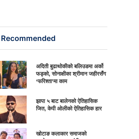
Recommended
अदिती बुढाथोकीको बलिउडमा अर्को
फड्को, सोनाक्षीका श्रीमान जहीरसँग
‘फरिश्ता’मा काम
झापा ५ बाट बालेनको ऐतिहासिक
जित, केपी ओलीको ऐतिहासिक हार
खोटाङ कलाकार समाजको