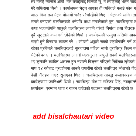
तर मलाई म्यासेज आयो ‘मैंले तपाईलाई चिनेको छु, म तपाईलाई भेट्न चाहन्
मेरै अफिसमा थियो । कार्यालयमा भेट्न आएका ती व्यक्तिले मलाई फो
आएर किन तल भेट्न बोलायो भनेर सोचीरहेको थिए । भेट्नको लागि ग्राउण्ड 
उनले बनाएको चलचित्रको भनेपछि कथा मनपरेकाले पुन: चलचित्रमा लगा
कथा भएकालेपनि आफुले चलचित्रमा लगानि गरेको निर्माता तथा वितरक 
दुबै खुट्टाले काम गर्न छोडेको थियो । कार्यक्रममै प्रमुख अतिथी ड
राम्रो हुने विस्वास व्याक्त गरे । संगसंगै अफुले सक्दो सहयोगपनि गर्ने
रहेका प्रविनले चलचित्रलाई सुरुवातमा पहिला सानो वृत्तचित्र फिल
भेटेको बताए । चलचित्रमा लगानी भएअनुसार आफुले सक्दो चलचित्रलाई र
भए कुनैपनि व्याक्ति अशक्त हुन नसक्ने चित्रण गरिएको निर्देशक श्रेष्ठल
माघ २४ गतेबाट प्रदर्शनमा आउने तयारीमा रहेको चलचित्र ‘मोक्ष’को ग
केही गीतहरु गाएर सुनाएका थिए । चलचित्रमा आबद्ध कलाकारहरु कोश
कार्यक्रममा उपस्थिती थियो । चलचित्र ‘मोक्ष’मा सञ्जिव सिंह, नबक्रन्ती 
छायांकन, प्रग्यान थापा र राजन कठेतको पटकथा चलचित्रमा रहेको छ
add bisalchautari video