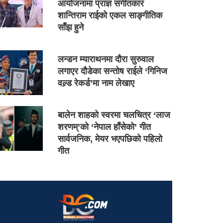
आयोजनामा प्राज्ञ संगीतकार
शान्तिराम राईको एकल साङ्गीतिक
साँझ हुने
लन्डन म्याराथनमा दौरा सुरुवाल
लगाएर दौडेका सन्तोष राईले ‘गिनिज
वल्र्ड रेकर्ड’मा नाम लेखाए
बालेन शाहको स्वरमा चलचित्र ‘लाज
शरणम्’को ‘नेपाल हाँसेको’ गीत
सार्वजनिक, मेयर भएपछिको पहिलो
गीत