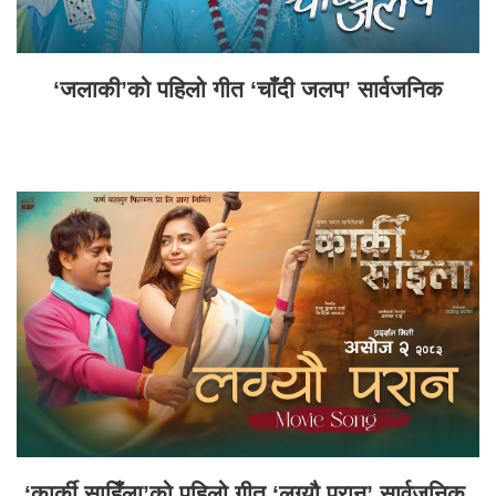
‘जलाकी’को पहिलो गीत ‘चाँदी जलप’ सार्वजनिक
‘कार्की साहिँला’को पहिलो गीत ‘लग्यौ परान’ सार्वजनिक,