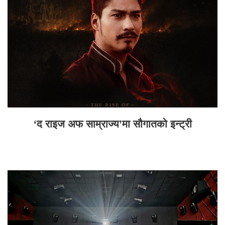
‘द राइज अफ साम्राज्य’मा सौगातको इन्ट्री