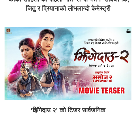
जितु र प्रियानाको लोभलाग्दो केमेस्ट्री
‘झिँगेदाउ २’ को टिजर सार्वजनिक