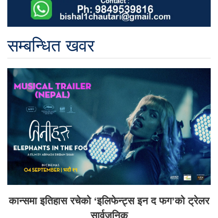
सम्बन्धित खवर
कान्समा इतिहास रचेको ‘इलिफेन्ट्स इन द फग’को ट्रेलर
सार्वजनिक