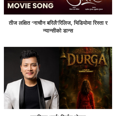
तीज लक्षित ‘नाचौन बरिलै’रिलिज, भिडियोमा रिस्ता र
न्यान्सीको डान्स