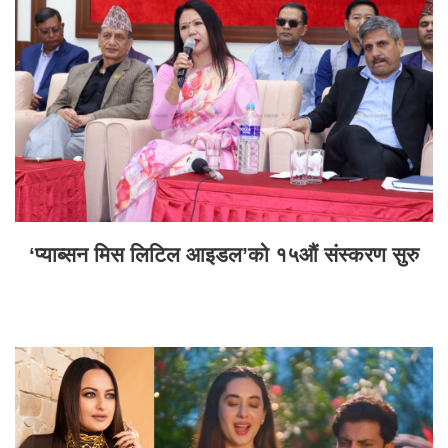
‘प्याब्सन मिस लिटिल आइडल’को १५औं संस्करण सुरु