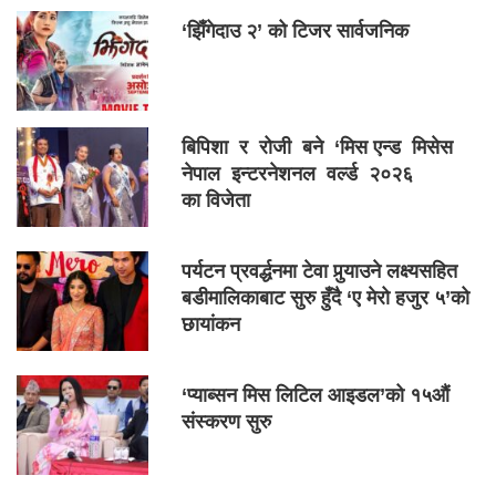
‘झिँगेदाउ २’ को टिजर सार्वजनिक
बिपिशा र रोजी बने ‘मिस एन्ड मिसेस
नेपाल इन्टरनेशनल वर्ल्ड २०२६
का विजेता
पर्यटन प्रवर्द्धनमा टेवा पुर्‍याउने लक्ष्यसहित
बडीमालिकाबाट सुरु हुँदै ‘ए मेरो हजुर ५’को
छायांकन
‘प्याब्सन मिस लिटिल आइडल’को १५औं
संस्करण सुरु