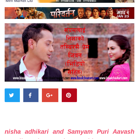
nisha adhikari and Samyam Puri Aavash