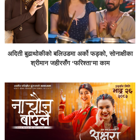
अदिती बुढाथोकीको बलिउडमा अर्को फड्को, सोनाक्षीका
श्रीमान जहीरसँग ‘फरिश्ता’मा काम