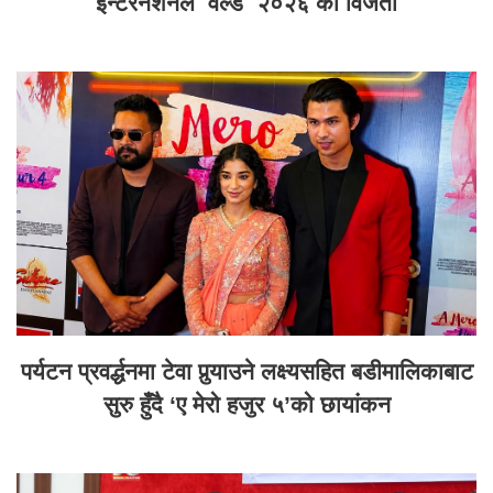
इन्टरनेशनल वर्ल्ड २०२६ का विजेता
पर्यटन प्रवर्द्धनमा टेवा पुर्‍याउने लक्ष्यसहित बडीमालिकाबाट
सुरु हुँदै ‘ए मेरो हजुर ५’को छायांकन