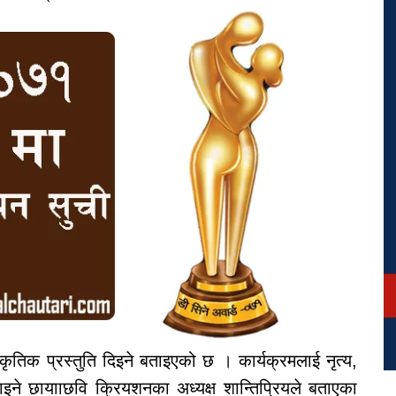
्कृतिक प्रस्तुति दिइने बताइएको छ । कार्यक्रमलाई नृत्य,
ाइने छायााछवि क्रियशनका अध्यक्ष शान्तिप्रियले बताएका