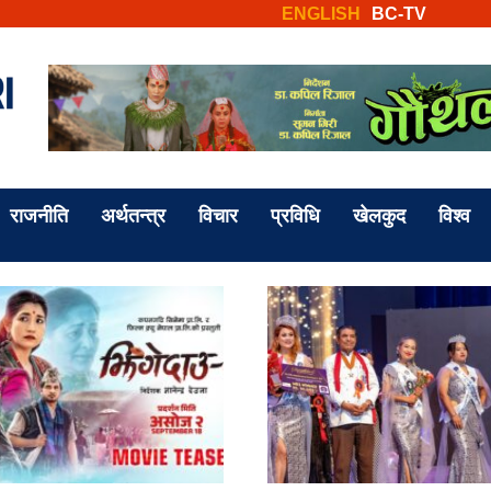
ENGLISH
BC-TV
राजनीति
अर्थतन्त्र
विचार
प्रविधि
खेलकुद
विश्व