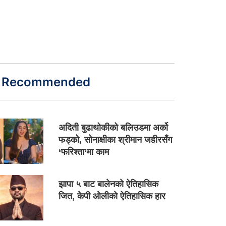
Recommended
अदिती बुढाथोकीको बलिउडमा अर्को
फड्को, सोनाक्षीका श्रीमान जहीरसँग
‘फरिश्ता’मा काम
झापा ५ बाट बालेनको ऐतिहासिक
जित, केपी ओलीको ऐतिहासिक हार