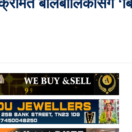
रमित बालबालिकासंग ‘बिते