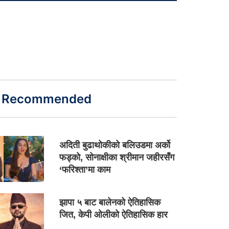
Recommended
अदिती बुढाथोकीको बलिउडमा अर्को
फड्को, सोनाक्षीका श्रीमान जहीरसँग
‘फरिश्ता’मा काम
झापा ५ बाट बालेनको ऐतिहासिक
जित, केपी ओलीको ऐतिहासिक हार