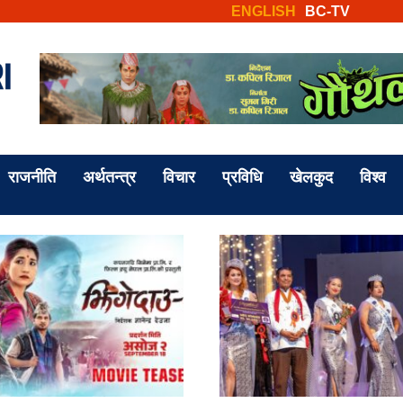
ENGLISH
BC-TV
राजनीति
अर्थतन्त्र
विचार
प्रविधि
खेलकुद
विश्व