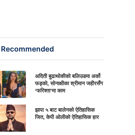
Recommended
अदिती बुढाथोकीको बलिउडमा अर्को
फड्को, सोनाक्षीका श्रीमान जहीरसँग
‘फरिश्ता’मा काम
झापा ५ बाट बालेनको ऐतिहासिक
जित, केपी ओलीको ऐतिहासिक हार